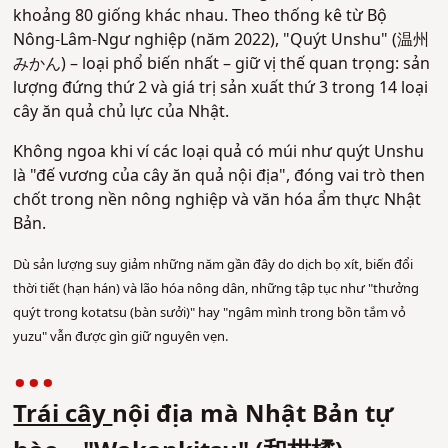
khoảng 80 giống khác nhau. Theo thống kê từ Bộ
Nông-Lâm-Ngư nghiệp (năm 2022), "Quýt Unshu" (温州
みかん) – loại phổ biến nhất – giữ vị thế quan trọng: sản
lượng đứng thứ 2 và giá trị sản xuất thứ 3 trong 14 loại
cây ăn quả chủ lực của Nhật.
Không ngoa khi ví các loại quả có múi như quýt Unshu
là "đế vương của cây ăn quả nội địa", đóng vai trò then
chốt trong nền nông nghiệp và văn hóa ẩm thực Nhật
Bản.
Dù sản lượng suy giảm những năm gần đây do dịch bọ xít, biến đổi
thời tiết (hạn hán) và lão hóa nông dân, những tập tục như "thưởng
quýt trong kotatsu (bàn sưởi)" hay "ngâm mình trong bồn tắm vỏ
yuzu" vẫn được gìn giữ nguyên vẹn.
Trái cây
nội địa mà Nhật Bản tự