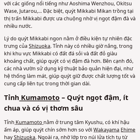
với các giống nổi tiếng như Aoshima Wenzhou, Okitsu
Wase, Jutarou,... Đặc biệt, quýt Mikkabi Mikan trồng tại
thị trấn Mikkabi được ưa chuộng nhờ vị ngọt đậm đà và
nhiều nước.
Lý do quýt Mikkabi ngon nằm ở điều kiện tự nhiên đặc
trưng của
Shizuoka
. Tỉnh này có nhiều giờ nắng, trong
khi khu vực Mikkabi có đất đá sỏi và đất đỏ giàu
khoáng chất, giúp quýt có vị đậm đà hơn. Bên cạnh đó,
các nhà vườn sử dụng kỹ thuật bảo quản hiện đại, như
hệ thống làm mát, giúp quýt giữ được chất lượng tốt và
cung cấp liên tục trong thời gian dài.
Tỉnh
Kumamoto
– Quýt ngọt đậm, ít
chua và có vị thơm sâu
Tỉnh
Kumamoto
nằm ở trung tâm Kyushu, có khí hậu
ấm áp, giúp quýt chín sớm hơn so với
Wakayama
Ehime
hay
Shizuoka
. Ngoài ra, nhờ lớp tro núi lửa tích tụ từ