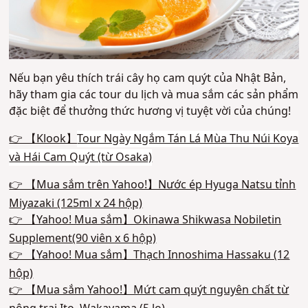
Nếu bạn yêu thích trái cây họ cam quýt của Nhật Bản,
hãy tham gia các tour du lịch và mua sắm các sản phẩm
đặc biệt để thưởng thức hương vị tuyệt vời của chúng!
👉 【Klook】
Tour Ngày Ngắm Tán Lá Mùa Thu Núi Koya
và Hái Cam Quýt (từ Osaka)
👉 【Mua sắm trên Yahoo!】Nước ép Hyuga Natsu tỉnh
Miyazaki (125ml x 24 hộp)
👉 【Yahoo! Mua sắm】Okinawa Shikwasa Nobiletin
Supplement(90 viên x 6 hộp)
👉 【Yahoo! Mua sắm】Thạch Innoshima Hassaku (12
hộp)
👉 【Mua sắm Yahoo!】Mứt cam quýt nguyên chất từ