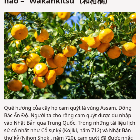
hào – "Wakankitsu" (和柑橘)
Quê hương của cây họ cam quýt là vùng Assam, Đông
Bắc Ấn Độ. Người ta cho rằng cam quýt được du nhập
vào Nhật Bản qua Trung Quốc. Trong những tài liệu lịch
sử cổ nhất như Cổ sự ký (Kojiki, năm 712) và Nhật Bản
thư kỷ (Nihon Shoki, năm 720), cam quýt đã được nhắc