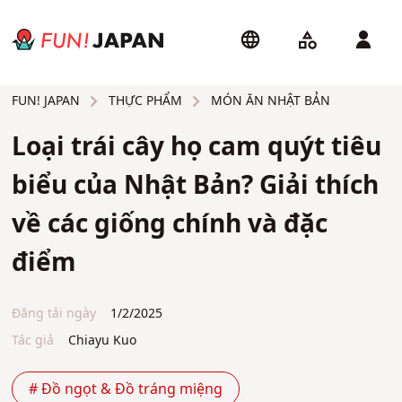
THỰC PHẨM
MÓN ĂN NHẬT BẢN
FUN! JAPAN
Loại trái cây họ cam quýt tiêu
biểu của Nhật Bản? Giải thích
về các giống chính và đặc
điểm
Đăng tải ngày
1/2/2025
Tác giả
Chiayu Kuo
# Đồ ngọt & Đồ tráng miệng