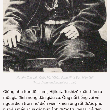
Nguồn: Thư viện Quốc hội "Chân dung Nhật Bản hiện đại"
(https://www.ndl.go.jp/portrait/)
Giống như Kondō Isami, Hijikata Toshizō xuất thân từ
một gia đình nông dân giàu có. Ông nổi tiếng với vẻ
ngoài điển trai như diễn viên, khiến ông rất được phụ
nữ yêu mến. Qua các bức ảnh được truyền lại, vẻ đẹp