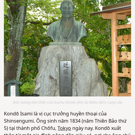
Bức tượng bán thân của Isamu Kondo Ảnh do Mibu-dera cung cấp
Kondō Isami là vị cục trưởng huyền thoại của
Shinsengumi. Ông sinh năm 1834 (năm Thiên Bảo thứ
5) tại thành phố Chōfu,
Tokyo
ngày nay. Kondō xuất