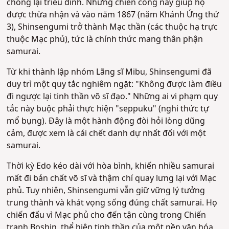
chống lại triều đình. Những chiến công này giúp họ
được thừa nhận và vào năm 1867 (năm Khánh Ứng thứ
3), Shinsengumi trở thành Mạc thần (các thuộc hạ trực
thuộc Mạc phủ), tức là chính thức mang thân phận
samurai.
Từ khi thành lập nhóm Lãng sĩ Mibu, Shinsengumi đã
duy trì một quy tắc nghiêm ngặt: "Không được làm điều
đi ngược lại tinh thần võ sĩ đạo." Những ai vi phạm quy
tắc này buộc phải thực hiện "seppuku" (nghi thức tự
mổ bụng). Đây là một hành động đòi hỏi lòng dũng
cảm, được xem là cái chết danh dự nhất đối với một
samurai.
Thời kỳ Edo kéo dài với hòa bình, khiến nhiều samurai
mất đi bản chất võ sĩ và thậm chí quay lưng lại với Mạc
phủ. Tuy nhiên, Shinsengumi vẫn giữ vững lý tưởng
trung thành và khát vọng sống đúng chất samurai. Họ
chiến đấu vì Mạc phủ cho đến tận cùng trong Chiến
tranh Boshin, thể hiện tinh thần của một nền văn hóa