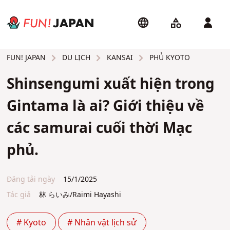
DU LỊCH
KANSAI
PHỦ KYOTO
FUN! JAPAN
Shinsengumi xuất hiện trong
Gintama là ai? Giới thiệu về
các samurai cuối thời Mạc
phủ.
Đăng tải ngày
15/1/2025
Tác giả
林 らいみ/Raimi Hayashi
# Kyoto
# Nhân vật lịch sử