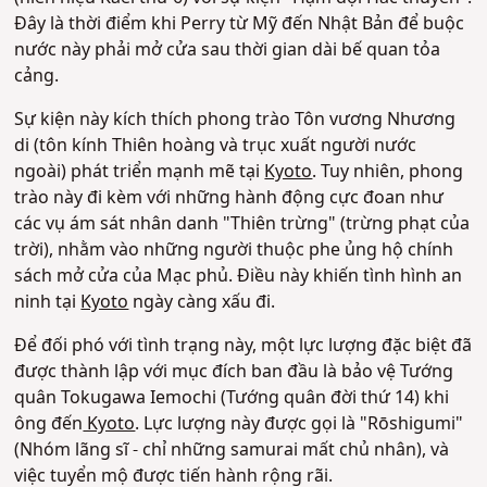
Đây là thời điểm khi Perry từ Mỹ đến Nhật Bản để buộc
nước này phải mở cửa sau thời gian dài bế quan tỏa
cảng.
Sự kiện này kích thích phong trào Tôn vương Nhương
di (tôn kính Thiên hoàng và trục xuất người nước
ngoài) phát triển mạnh mẽ tại
Kyoto
. Tuy nhiên, phong
trào này đi kèm với những hành động cực đoan như
các vụ ám sát nhân danh "Thiên trừng" (trừng phạt của
trời), nhằm vào những người thuộc phe ủng hộ chính
sách mở cửa của Mạc phủ. Điều này khiến tình hình an
ninh tại
Kyoto
ngày càng xấu đi.
Để đối phó với tình trạng này, một lực lượng đặc biệt đã
được thành lập với mục đích ban đầu là bảo vệ Tướng
quân Tokugawa Iemochi (Tướng quân đời thứ 14) khi
ông đến
Kyoto
. Lực lượng này được gọi là "Rōshigumi"
(Nhóm lãng sĩ - chỉ những samurai mất chủ nhân), và
việc tuyển mộ được tiến hành rộng rãi.