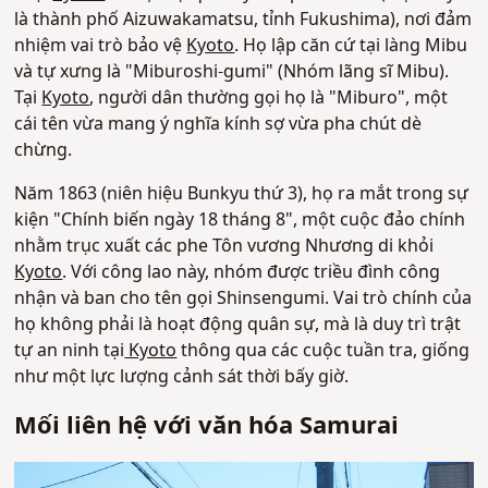
là thành phố Aizuwakamatsu, tỉnh Fukushima), nơi đảm
nhiệm vai trò bảo vệ
Kyoto
. Họ lập căn cứ tại làng Mibu
và tự xưng là "Miburoshi-gumi" (Nhóm lãng sĩ Mibu).
Tại
Kyoto
, người dân thường gọi họ là "Miburo", một
cái tên vừa mang ý nghĩa kính sợ vừa pha chút dè
chừng.
Năm 1863 (niên hiệu Bunkyu thứ 3), họ ra mắt trong sự
kiện "Chính biến ngày 18 tháng 8", một cuộc đảo chính
nhằm trục xuất các phe Tôn vương Nhương di khỏi
Kyoto
. Với công lao này, nhóm được triều đình công
nhận và ban cho tên gọi Shinsengumi. Vai trò chính của
họ không phải là hoạt động quân sự, mà là duy trì trật
tự an ninh tại
Kyoto
thông qua các cuộc tuần tra, giống
như một lực lượng cảnh sát thời bấy giờ.
Mối liên hệ với văn hóa Samurai