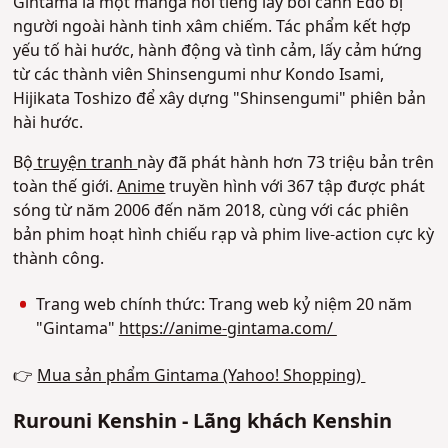
Gintama là một manga nổi tiếng lấy bối cảnh Edo bị
người ngoài hành tinh xâm chiếm. Tác phẩm kết hợp
yếu tố hài hước, hành động và tình cảm, lấy cảm hứng
từ các thành viên Shinsengumi như Kondo Isami,
Hijikata Toshizo để xây dựng "Shinsengumi" phiên bản
hài hước.
Bộ
truyện tranh
này đã phát hành hơn 73 triệu bản trên
toàn thế giới.
Anime
truyền hình với 367 tập được phát
sóng từ năm 2006 đến năm 2018, cùng với các phiên
bản phim hoạt hình chiếu rạp và phim live-action cực kỳ
thành công.
Trang web chính thức: Trang web kỷ niệm 20 năm
"Gintama"
https://anime-gintama.com/
👉
Mua sản phẩm Gintama (Yahoo! Shopping)
Rurouni Kenshin - Lãng khách Kenshin