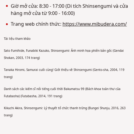
Giờ mở cửa: 8:30 - 17:00 (Di tích Shinsengumi và cửa
hàng mở cửa từ 9:00 - 16:00)
Trang web chính thức:
https://www.mibudera.com/
Tài liệu tham khảo
Sato Fumihide, Funabiki Kazuko, Shinsengumi: Ảnh minh họa phiên bản gốc (Gendai
Shokan, 2003, 174 trang)
Tanaka Hiromi, Samurai cuối cùng! Giới thiệu về Shinsengumi (Gento-sha, 2004, 119
trang)
Danh sách các kiếm sĩ nổi tiếng cuối thời Bakumatsu 99 (Bách khoa toàn thư của
Futabasha) (Futabasha, 2014, 191 trang)
Kikuchi Akira, Shinsengumi: Lý thuyết tổ chức thanh trừng (Bungei Shunju, 2016, 263
trang)