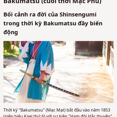
Bakumatsu (cuối thời Mạc Phủ)
Bối cảnh ra đời của Shinsengumi
trong thời kỳ Bakumatsu đầy biến
động
Thời kỳ "Bakumatsu" (Mạc Mạt) bắt đầu vào năm 1853
(niên hiệu Kaei thứ 6) với sự kiện "Hạm đội Hắc thuyền".