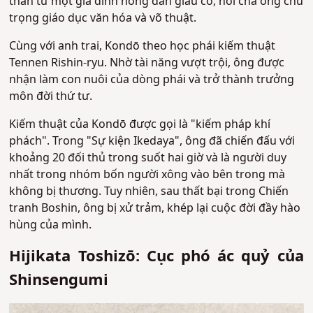
thân từ một gia đình nông dân giàu có, nơi cha ông chú
trọng giáo dục văn hóa và võ thuật.
Cùng với anh trai, Kondō theo học phái kiếm thuật
Tennen Rishin-ryu. Nhờ tài năng vượt trội, ông được
nhận làm con nuôi của dòng phái và trở thành trưởng
môn đời thứ tư.
Kiếm thuật của Kondō được gọi là "kiếm pháp khí
phách". Trong "Sự kiện Ikedaya", ông đã chiến đấu với
khoảng 20 đối thủ trong suốt hai giờ và là người duy
nhất trong nhóm bốn người xông vào bên trong mà
không bị thương. Tuy nhiên, sau thất bại trong Chiến
tranh Boshin, ông bị xử trảm, khép lại cuộc đời đầy hào
hùng của mình.
Hijikata Toshizō: Cục phó ác quỷ của
Shinsengumi