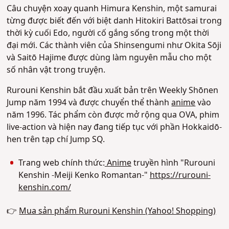
Câu chuyện xoay quanh Himura Kenshin, một samurai
từng được biết đến với biệt danh Hitokiri Battōsai trong
thời kỳ cuối Edo, người cố gắng sống trong một thời
đại mới. Các thành viên của Shinsengumi như Okita Sōji
và Saitō Hajime được dùng làm nguyên mẫu cho một
số nhân vật trong truyện.
Rurouni Kenshin bắt đầu xuất bản trên Weekly Shōnen
Jump năm 1994 và được chuyển thể thành
anime
vào
năm 1996. Tác phẩm còn được mở rộng qua OVA, phim
live-action và hiện nay đang tiếp tục với phần Hokkaidō-
hen trên tạp chí Jump SQ.
Trang web chính thức:
Anime
truyền hình "Rurouni
Kenshin -Meiji Kenko Romantan-"
https://rurouni-
kenshin.com/
👉
Mua sản phẩm Rurouni Kenshin (Yahoo! Shopping)