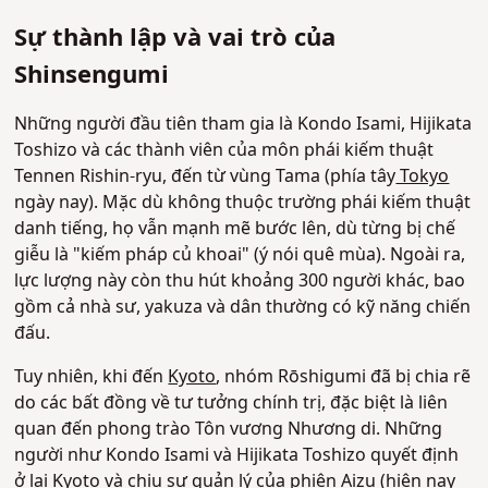
Sự thành lập và vai trò của
Shinsengumi
Những người đầu tiên tham gia là Kondo Isami, Hijikata
Toshizo và các thành viên của môn phái kiếm thuật
Tennen Rishin-ryu, đến từ vùng Tama (phía tây
Tokyo
ngày nay). Mặc dù không thuộc trường phái kiếm thuật
danh tiếng, họ vẫn mạnh mẽ bước lên, dù từng bị chế
giễu là "kiếm pháp củ khoai" (ý nói quê mùa). Ngoài ra,
lực lượng này còn thu hút khoảng 300 người khác, bao
gồm cả nhà sư, yakuza và dân thường có kỹ năng chiến
đấu.
Tuy nhiên, khi đến
Kyoto
, nhóm Rōshigumi đã bị chia rẽ
do các bất đồng về tư tưởng chính trị, đặc biệt là liên
quan đến phong trào Tôn vương Nhương di. Những
người như Kondo Isami và Hijikata Toshizo quyết định
ở lại
Kyoto
và chịu sự quản lý của phiên Aizu (hiện nay