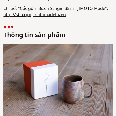
Chi tiết "Cốc gốm Bizen Sangiri 355ml JIMOTO Made":
http://sbux.jp/jimotomadebizen
Thông tin sản phẩm