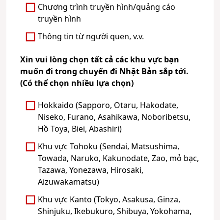
Chương trình truyền hình/quảng cáo
truyền hình
Thông tin từ người quen, v.v.
Xin vui lòng chọn tất cả các khu vực bạn
muốn đi trong chuyến đi Nhật Bản sắp tới.
(Có thể chọn nhiều lựa chọn)
Hokkaido (Sapporo, Otaru, Hakodate,
Niseko, Furano, Asahikawa, Noboribetsu,
Hồ Toya, Biei, Abashiri)
Khu vực Tohoku (Sendai, Matsushima,
Towada, Naruko, Kakunodate, Zao, mỏ bạc,
Tazawa, Yonezawa, Hirosaki,
Aizuwakamatsu)
Khu vực Kanto (Tokyo, Asakusa, Ginza,
Shinjuku, Ikebukuro, Shibuya, Yokohama,