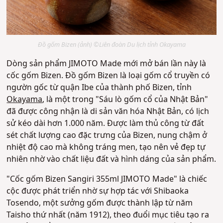
Đồ gốm Bizen (ảnh) ©Liên đoàn Du lịch tỉnh Okayama
Dòng sản phẩm JIMOTO Made mới mở bán lần này là
cốc gốm Bizen. Đồ gốm Bizen là loại gốm cổ truyền có
ngườn gốc từ quận Ibe của thành phố Bizen, tỉnh
Okayama
, là một trong "Sáu lò gốm cổ của Nhật Bản"
đã được công nhận là di sản văn hóa Nhật Bản, có lịch
sử kéo dài hơn 1.000 năm. Được làm thủ công từ đất
sét chất lượng cao đặc trưng của Bizen, nung chậm ở
nhiệt độ cao mà không tráng men, tạo nên vẻ đẹp tự
nhiên nhờ vào chất liệu đất và hình dáng của sản phẩm.
"Cốc gốm Bizen Sangiri 355ml JIMOTO Made" là chiếc
cộc được phát triển nhờ sự hợp tác với Shibaoka
Tosendo, một sưởng gốm được thành lập từ năm
Taisho thứ nhất (năm 1912), theo đuổi mục tiêu tạo ra