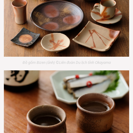
Đồ gốm Bizen (ảnh) ©Liên đoàn Du lịch tỉnh Okayama