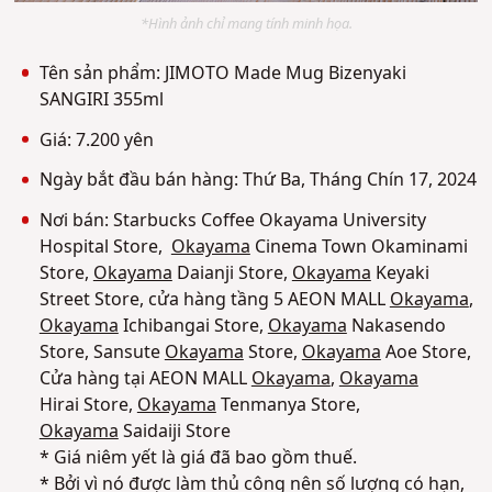
*Hình ảnh chỉ mang tính minh họa.
Tên sản phẩm: JIMOTO Made Mug Bizenyaki
SANGIRI 355ml
Giá: 7.200 yên
Ngày bắt đầu bán hàng: Thứ Ba, Tháng Chín 17, 2024
Nơi bán:
Starbucks Coffee Okayama
University
Hospital Store,
Okayama
Cinema Town Okaminami
Store,
Okayama
Daianji Store,
Okayama
Keyaki
Street Store, cửa hàng tầng 5
AEON MALL
Okayama
,
Okayama
Ichibangai Store,
Okayama
Nakasendo
Store, Sansute
Okayama
Store,
Okayama
Aoe Store,
Cửa hàng tại AEON MALL
Okayama
,
Okayama
Hirai Store,
Okayama
Tenmanya Store,
Okayama
Saidaiji Store
* Giá niêm yết là giá đã bao gồm thuế.
* Bởi vì nó được làm thủ công nên số lượng có hạn,