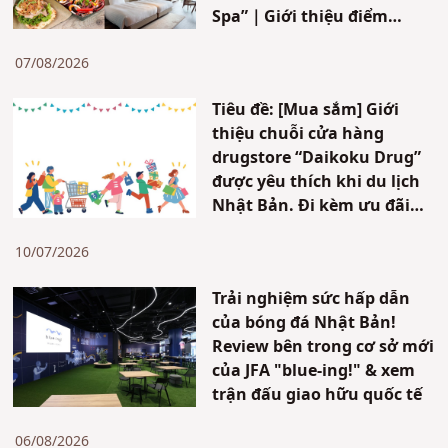
Spa”｜Giới thiệu điểm
tham quan mới & cách di
chuyển đến Janglia!
07/08/2026
Tiêu đề: [Mua sắm] Giới
thiệu chuỗi cửa hàng
drugstore “Daikoku Drug”
được yêu thích khi du lịch
Nhật Bản. Đi kèm ưu đãi
dành cho khách nước
ngoài đến du lịch tại Nhật
10/07/2026
Bản
Trải nghiệm sức hấp dẫn
của bóng đá Nhật Bản!
Review bên trong cơ sở mới
của JFA "blue-ing!" & xem
trận đấu giao hữu quốc tế
06/08/2026