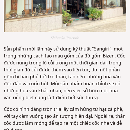
Shibaoka Tosendo
Sản phẩm mới lần này sử dụng kỹ thuật "Sangiri", một
trong những cách tạo màu gốm của đồ gốm Bizen. Cốc
được nung trong lò củi trong một thời gian dài, trong
thời gian đó củi được thêm vào liên tục, do một phần
gốm bị bao phủ bởi tro than, tạo nên những hoa văn
độc đáo và cuốn hút. Mỗi sản phẩm hoàn chỉnh sẽ có
những hoa văn khác nhau, nên việc sở hữu một hoa
văn riêng biệt cũng là 1 điểm hết sức thú vị.
Cốc có hình dáng tròn trịa lấy cảm hứng từ hạt cà phê,
với tay cầm vuông tạo ấn tượng hiện đại. Ngoài ra, thân
cốc được làm mỏng để tạo ra một chiếc cốc nhẹ và dễ