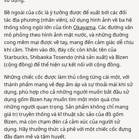
sử dụng.
Bề ngoài của cốc là ý tưởng được để xuất bới các đối
tác địa phương (nhân viên), sử dụng hình ảnh về ba hệ
thống sông ngòi lớn của tỉnh
Okayama
. Các đường vân
mô phỏng theo hình ảnh mặt nước, và những đường
cong mềm mại được vẽ tay, mang đến cảm giác dễ chịu
khi cầm. Thêm vào đó, đáy cốc còn khắc tên của
Starbucks, Shibaoka Tosendo (nhà sản xuất) và Bizen
(cộng đồng) để thể hiện sự kết nối với cộng đồng.
Những chiếc cốc được làm thủ công từng cái một, với
thành phẩm mang vẻ đẹp ấm áp và sự thoải mái khi sử
dụng, phù hợp cho cả những người muốn bắt đầu sử
dụng gốm Bizen hay muốn tìm một món quà cho
những người quan trọng. Sản phẩm không chỉ mang
giá trị truyền thống và kĩ thuật sắc sảo của đồ gốm
Bizen, mà còn chạm đén cả cảm xúc của người sử
dụng. Hãy thưởng thức cà phê với một chiếc cốc đựng
đầy đam mê và tâm huyết.