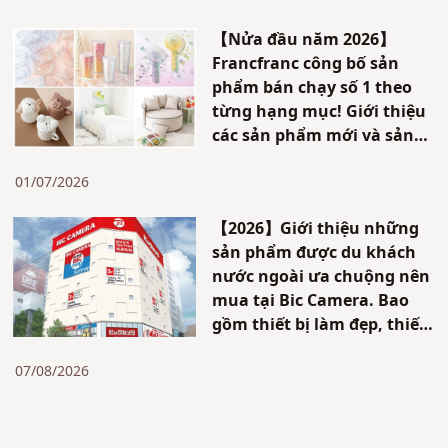
【Nửa đầu năm 2026】
Francfranc công bố sản
phẩm bán chạy số 1 theo
từng hạng mục! Giới thiệu
các sản phẩm mới và sản
phẩm được ưa chuộng~
01/07/2026
【2026】Giới thiệu những
sản phẩm được du khách
nước ngoài ưa chuộng nên
mua tại Bic Camera. Bao
gồm thiết bị làm đẹp, thiết
bị nấu nướng và nhiều mặt
hàng khác. Có ưu đãi dành
07/08/2026
cho khách du lịch nước
ngoài đến Nhật Bản.