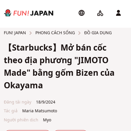
PHONG CÁCH SỐNG
ĐỒ GIA DỤNG
FUN! JAPAN
【Starbucks】Mở bán cốc
theo địa phương "JIMOTO
Made" bằng gốm Bizen của
Okayama
Đăng tải ngày
18/9/2024
Tác giả
Maria Matsumoto
Người phiên dịch
Myo