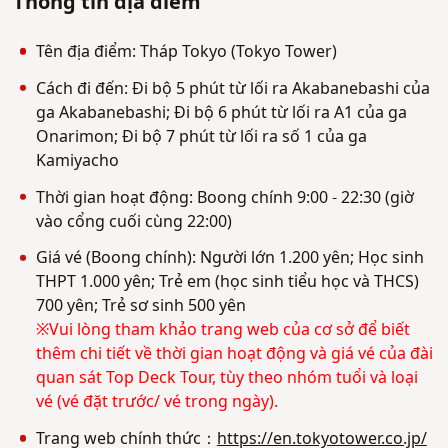
Thông tin địa điểm
Tên địa điểm: Tháp Tokyo (Tokyo Tower)
Cách đi đến: Đi bộ 5 phút từ lối ra Akabanebashi của
ga Akabanebashi; Đi bộ 6 phút từ lối ra A1 của ga
Onarimon; Đi bộ 7 phút từ lối ra số 1 của ga
Kamiyacho
Thời gian hoạt động: Boong chính 9:00 - 22:30 (giờ
vào cổng cuối cùng 22:00)
Giá vé (Boong chính): Người lớn 1.200 yên; Học sinh
THPT 1.000 yên; Trẻ em (học sinh tiểu học và THCS)
700 yên; Trẻ sơ sinh 500 yên
※Vui lòng tham khảo trang web của cơ sở để biết
thêm chi tiết về thời gian hoạt động và giá vé của đài
quan sát Top Deck Tour, tùy theo nhóm tuổi và loại
vé (vé đặt trước/ vé trong ngày).
Trang web chính thức：
https://en.tokyotower.co.jp/