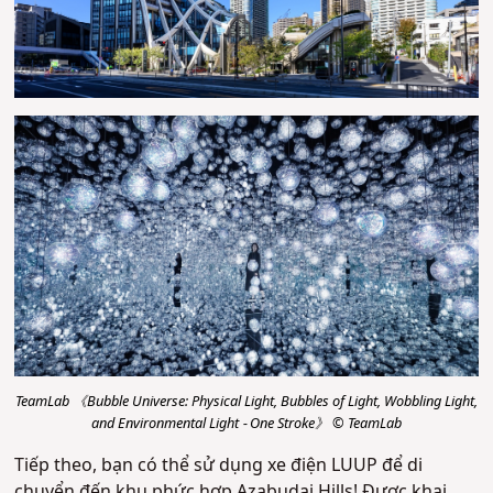
TeamLab 《Bubble Universe: Physical Light, Bubbles of Light, Wobbling Light,
and Environmental Light - One Stroke》 © TeamLab
Tiếp theo, bạn có thể sử dụng xe điện LUUP để di
chuyển đến khu phức hợp Azabudai Hills! Được khai