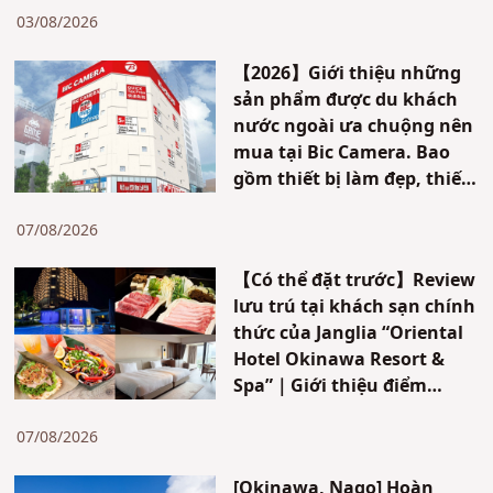
hạn!!
03/08/2026
【2026】Giới thiệu những
sản phẩm được du khách
nước ngoài ưa chuộng nên
mua tại Bic Camera. Bao
gồm thiết bị làm đẹp, thiết
bị nấu nướng và nhiều mặt
hàng khác. Có ưu đãi dành
07/08/2026
cho khách du lịch nước
【Có thể đặt trước】Review
ngoài đến Nhật Bản.
lưu trú tại khách sạn chính
thức của Janglia “Oriental
Hotel Okinawa Resort &
Spa”｜Giới thiệu điểm
tham quan mới & cách di
chuyển đến Janglia!
07/08/2026
[Okinawa, Nago] Hoàn