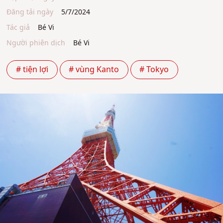
Đăng tải ngày
5/7/2024
Tác giả
Bé Vi
Người phiên dịch
Bé Vi
# tiện lợi
# vùng Kanto
# Tokyo