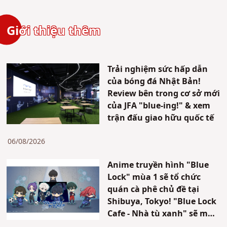
Giới thiệu thêm
Trải nghiệm sức hấp dẫn
của bóng đá Nhật Bản!
Review bên trong cơ sở mới
của JFA "blue-ing!" & xem
trận đấu giao hữu quốc tế
06/08/2026
Anime truyền hình "Blue
Lock" mùa 1 sẽ tổ chức
quán cà phê chủ đề tại
Shibuya, Tokyo! "Blue Lock
Cafe - Nhà tù xanh" sẽ mở
cửa trong thời gian giới