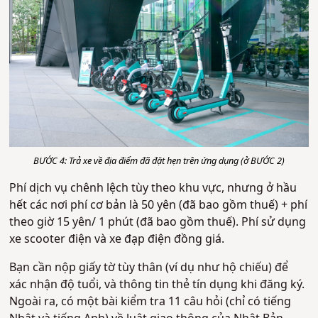
BƯỚC 4: Trả xe về địa điểm đã đặt hẹn trên ứng dụng (ở BƯỚC 2)
Phí dịch vụ chênh lệch tùy theo khu vực, nhưng ở hầu
hết các nơi phí cơ bản là 50 yên (đã bao gồm thuế) + phí
theo giờ 15 yên/ 1 phút (đã bao gồm thuế). Phí sử dụng
xe scooter điện và xe đạp điện đồng giá.
Bạn cần nộp giấy tờ tùy thân (ví dụ như hộ chiếu) để
xác nhận độ tuổi, và thông tin thẻ tín dụng khi đăng ký.
Ngoài ra, có một bài kiểm tra 11 câu hỏi (chỉ có tiếng