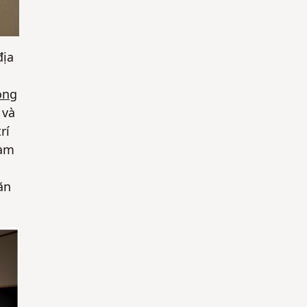
địa
óng
 và
rí
làm
ăn