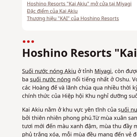
Hoshino Resorts "Kai Akiu" mở cửa tại Miyagi
Đặc điểm của Kai Akiu
Thương hiệu "KAI" của Hoshino Resorts
Hoshino Resorts "Ka
Suối nước nóng Akiu
ở tỉnh
Miyagi
, còn đượ
ba
suối nước nóng
nổi tiếng nhất ở Oshu.
Vớ
các Hoàng đế và lãnh chúa qua nhiều thời k
chính thức của Hiệp hội Khu nghỉ dưỡng suố
Kai Akiu nằm ở khu vực yên tĩnh của s
uối n
bởi thiên nhiên phong phú.Từ mùa xuân san
tươi mới đến màu xanh đậm, mùa thu đầy mà
phủ trắng xóa, mỗi mùa đều mang đến vẻ đẹ