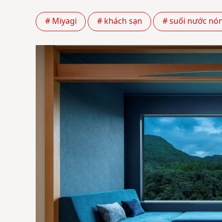
# Miyagi
# khách sạn
# suối nước nón