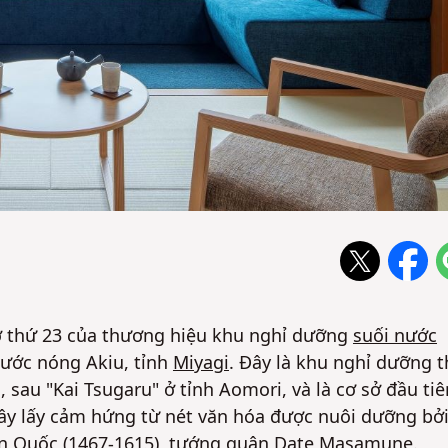
sở thứ 23 của thương hiệu khu nghỉ dưỡng
suối nước
 nước nóng Akiu, tỉnh
Miyagi
. Đây là khu nghỉ dưỡng 
 sau "Kai Tsugaru" ở tỉnh Aomori, và là cơ sở đầu tiê
i đây lấy cảm hứng từ nét văn hóa được nuôi dưỡng bở
hiến Quốc (1467-1615), tướng quân Date Masamune.