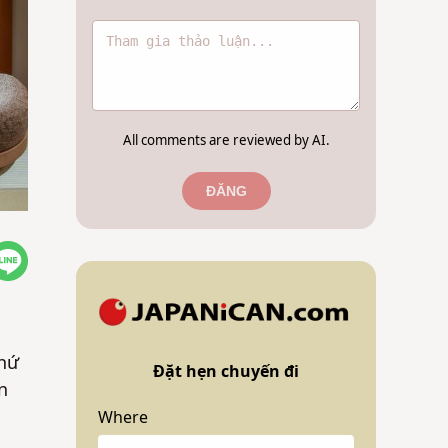
All comments are reviewed by AI.
ĐĂNG
thứ
Đặt hẹn chuyến đi
n
i
Where