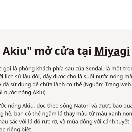
i Akiu" mở cửa tại
Miyagi
c gọi là phòng khách phía sau của
Sendai
, là một tr
i lịch sử lâu đời, đây được cho là suối nước nóng m
ỳ đã sử dụng để chữa lành cơ thể (Nguồn: Trang web
i nước nóng Akiu).
ước nóng Akiu
, dọc theo sông Natori và được bao qu
g hè, bạn có thể ngắm lá thay màu từ màu xanh no
u sắc với lá đỏ rực rỡ, và mùa đông với cảnh tuyết
p riêng biệt.