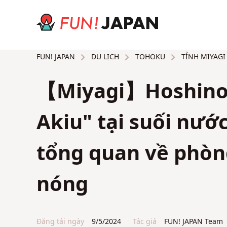
DU LỊCH
TOHOKU
TỈNH MIYAGI
FUN! JAPAN
【Miyagi】Hoshino 
Akiu" tại suối nước
tổng quan về phòn
nóng
Đăng tải ngày
9/5/2024
Tác giả
FUN! JAPAN Team