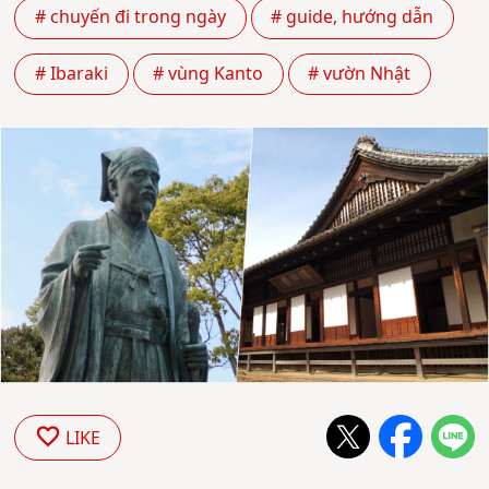
# chuyến đi trong ngày
# guide, hướng dẫn
# Ibaraki
# vùng Kanto
# vườn Nhật
LIKE