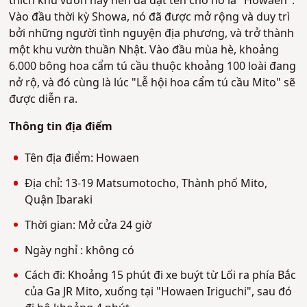
thích khu vườn này nên đã đặt tên cho nó là "Howaen".
Vào đầu thời kỳ Showa, nó đã được mở rộng và duy trì
bởi những người tình nguyện địa phương, và trở thành
một khu vườn thuần Nhật. Vào đầu mùa hè, khoảng
6.000 bông hoa cẩm tú cầu thuộc khoảng 100 loài đang
nở rộ, và đó cùng là lúc "Lễ hội hoa cẩm tú cầu Mito" sẽ
được diễn ra.
Thông tin địa điểm
Tên địa điểm: Howaen
Địa chỉ: 13-19 Matsumotocho, Thành phố Mito,
Quận Ibaraki
Thời gian: Mở cửa 24 giờ
Ngày nghỉ : không có
Cách đi: Khoảng 15 phút đi xe buýt từ Lối ra phía Bắc
của Ga JR Mito, xuống tại "Howaen Iriguchi", sau đó