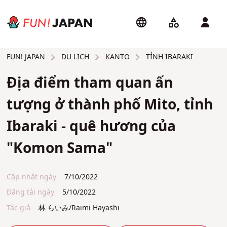
DU LỊCH
KANTO
TỈNH IBARAKI
FUN! JAPAN
Địa điểm tham quan ấn
tượng ở thành phố Mito, tỉnh
Ibaraki - quê hương của
"Komon Sama"
Cập nhật ngày
7/10/2022
Đăng tải ngày
5/10/2022
Tác giả
林 らいみ/Raimi Hayashi