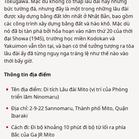
Tokugawa. Mặc dù không có tháp lâu đài hay những
bức tường đá, nhưng đây là một trong những lâu đài
được xây dựng bằng đất lớn nhất ở Nhật Bản, bao gồm
các công trình xây dựng bằng đất và hào khô. Mặc dù
nó đã bị tàn phá bởi hỏa hoạn vào năm thứ 20 của thời
đại Showa (1945), trường học miền Kodokan và
Yakuimon vẫn tồn tại, và bạn có thể tưởng tượng ra tòa
lâu đài ấy đã từng nguy nga tráng lệ như thế nào vào
thời bấy giờ.
Thông tin địa điểm
Tên địa điểm: Di tích Lâu đài Mito (vị trí của Phòng
triển lãm Ninomaru)
Địa chỉ: 2-9-22 Sannomaru, Thành phố Mito, Quận
Ibaraki
Cách đi: Đi bộ khoảng 10 phút đi bộ từ lối ra phía
Bắc của Ga JR Mito