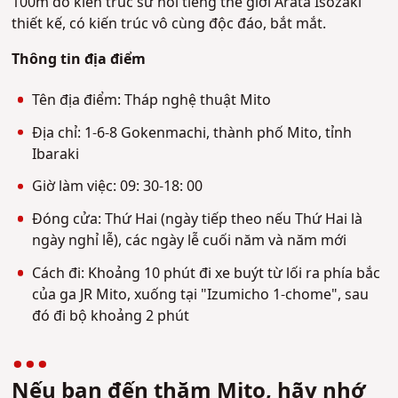
100m do kiến ​​trúc sư nổi tiếng thế giới Arata Isozaki
thiết kế, có kiến trúc vô cùng độc đáo, bắt mắt.
Thông tin địa điểm
Tên địa điểm: Tháp nghệ thuật Mito
Địa chỉ: 1-6-8 Gokenmachi, thành phố Mito, tỉnh
Ibaraki
Giờ làm việc: 09: 30-18: 00
Đóng cửa: Thứ Hai (ngày tiếp theo nếu Thứ Hai là
ngày nghỉ lễ), các ngày lễ cuối năm và năm mới
Cách đi: Khoảng 10 phút đi xe buýt từ lối ra phía bắc
của ga JR Mito, xuống tại "Izumicho 1-chome", sau
đó đi bộ khoảng 2 phút
Nếu bạn đến thăm Mito, hãy nhớ