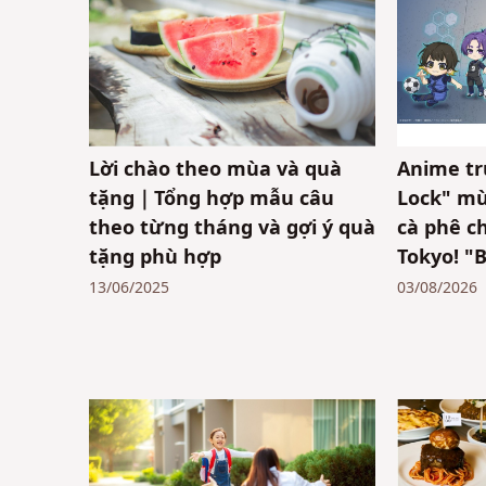
Lời chào theo mùa và quà
Anime tr
tặng｜Tổng hợp mẫu câu
Lock" mù
theo từng tháng và gợi ý quà
cà phê ch
tặng phù hợp
Tokyo! "
tù xanh"
13/06/2025
03/08/2026
thời gian