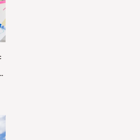
c
,
h