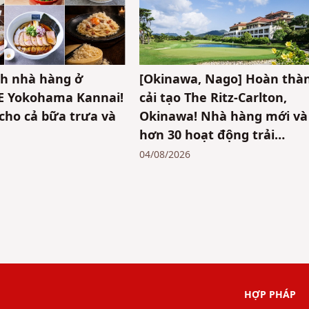
h nhà hàng ở
[Okinawa, Nago] Hoàn thà
E Yokohama Kannai!
cải tạo The Ritz-Carlton,
cho cả bữa trưa và
Okinawa! Nhà hàng mới và
hơn 30 hoạt động trải
nghiệm
04/08/2026
HỢP PHÁP