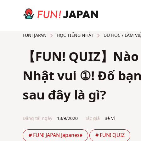
HỌC TIẾNG NHẬT
DU HỌC / LÀM VI
FUN! JAPAN
【FUN! QUIZ】Nào m
Nhật vui ①! Đố bạ
sau đây là gì?
Đăng tải ngày
13/9/2020
Tác giả
Bé Vi
# FUN! JAPAN Japanese
# FUN! QUIZ