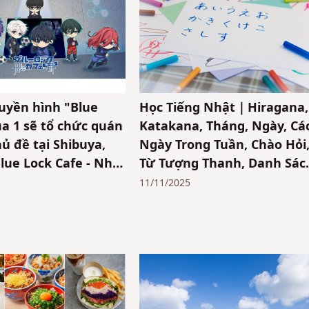
uyền hình "Blue
Học Tiếng Nhật｜Hiragana,
a 1 sẽ tổ chức quán
Katakana, Tháng, Ngày, Cá
ủ đề tại Shibuya,
Ngày Trong Tuần, Chào Hỏi
Blue Lock Cafe - Nhà
Từ Tượng Thanh, Danh Sác
 sẽ mở cửa trong
Số Đếm
11/11/2025
 giới hạn!!