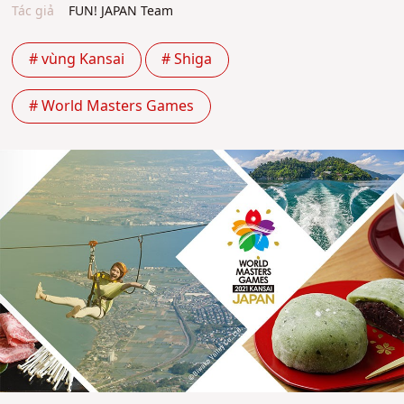
Tác giả
FUN! JAPAN Team
# vùng Kansai
# Shiga
# World Masters Games