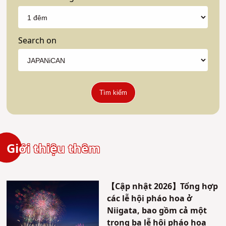
Search on
Tìm kiếm
Giới thiệu thêm
【Cập nhật 2026】Tổng hợp
các lễ hội pháo hoa ở
Niigata, bao gồm cả một
trong ba lễ hội pháo hoa