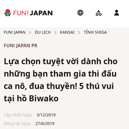
DU LỊCH
KANSAI
TỈNH SHIGA
FUN! JAPAN
FUN! JAPAN PR
Lựa chọn tuyệt vời dành cho
những bạn tham gia thi đấu
ca nô, đua thuyền! 5 thú vui
tại hồ Biwako
Cập nhật ngày
3/12/2019
Đăng tải ngày
27/6/2019