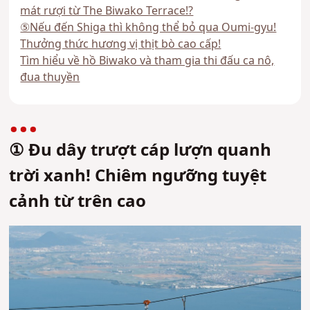
mát rượi từ The Biwako Terrace!?
⑤Nếu đến Shiga thì không thể bỏ qua Oumi-gyu!
Thưởng thức hương vị thịt bò cao cấp!
Tìm hiểu về hồ Biwako và tham gia thi đấu ca nô,
đua thuyền
① Đu dây trượt cáp lượn quanh
trời xanh! Chiêm ngưỡng tuyệt
cảnh từ trên cao