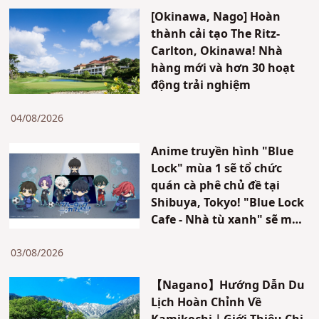
[Okinawa, Nago] Hoàn
thành cải tạo The Ritz-
Carlton, Okinawa! Nhà
hàng mới và hơn 30 hoạt
động trải nghiệm
04/08/2026
Anime truyền hình "Blue
Lock" mùa 1 sẽ tổ chức
quán cà phê chủ đề tại
Shibuya, Tokyo! "Blue Lock
Cafe - Nhà tù xanh" sẽ mở
cửa trong thời gian giới
hạn!!
03/08/2026
【Nagano】Hướng Dẫn Du
Lịch Hoàn Chỉnh Về