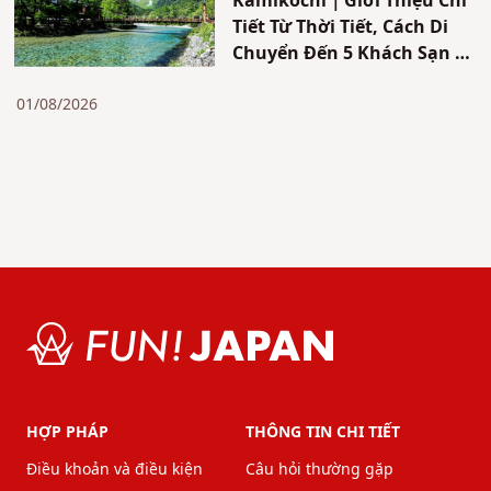
Kamikochi｜Giới Thiệu Chi
Tiết Từ Thời Tiết, Cách Di
Chuyển Đến 5 Khách Sạn &
Nhà Nghỉ Được Đề Xuất
01/08/2026
HỢP PHÁP
THÔNG TIN CHI TIẾT
Điều khoản và điều kiện
Câu hỏi thường gặp