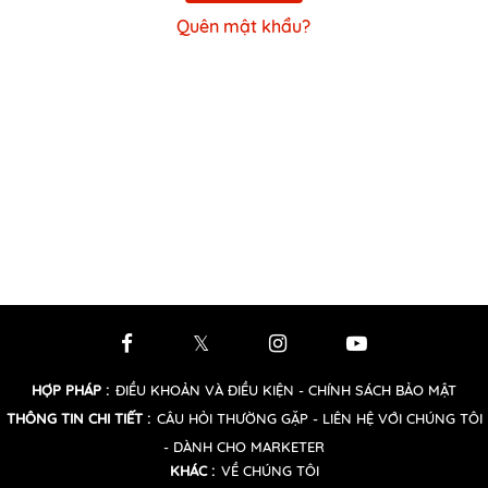
Quên mật khẩu?
HỢP PHÁP
:
ĐIỀU KHOẢN VÀ ĐIỀU KIỆN
- CHÍNH SÁCH BẢO MẬT
THÔNG TIN CHI TIẾT
:
CÂU HỎI THƯỜNG GẶP
- LIÊN HỆ VỚI CHÚNG TÔI
- DÀNH CHO MARKETER
KHÁC
:
VỀ CHÚNG TÔI