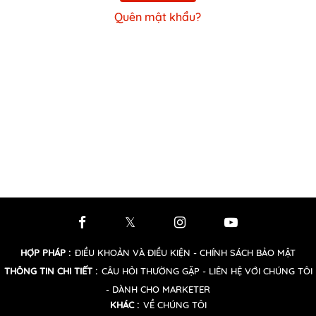
Quên mật khẩu?
HỢP PHÁP
:
ĐIỀU KHOẢN VÀ ĐIỀU KIỆN
- CHÍNH SÁCH BẢO MẬT
THÔNG TIN CHI TIẾT
:
CÂU HỎI THƯỜNG GẶP
- LIÊN HỆ VỚI CHÚNG TÔI
- DÀNH CHO MARKETER
KHÁC
:
VỀ CHÚNG TÔI