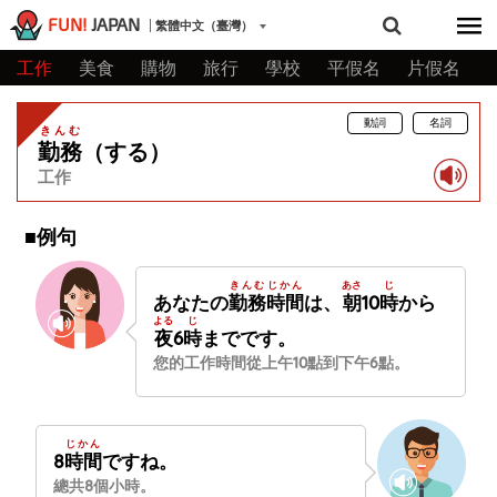
FUN!
JAPAN
繁體中文（臺灣）
工作
美食
購物
旅行
學校
平假名
片假名
動詞
名詞
きんむ
勤務
（する）
工作
■例句
きんむ
じかん
あさ
じ
あなたの
勤務
時間
は、
朝
10
時
から
よる
じ
夜
6
時
までです。
您的工作時間從上午10點到下午6點。
じかん
8
時間
ですね。
總共8個小時。