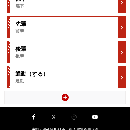
屬下
先輩
前輩
後輩
後輩
通勤（する）
通勤
法規
:
網站利用規約
- 個人資料保護方針