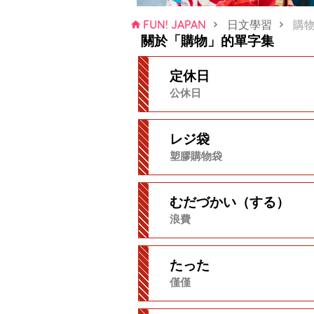
FUN! JAPAN
日文學習
購
關於「購物」的單字集
定休日
公休日
レジ袋
塑膠購物袋
むだづかい（する）
浪費
たった
僅僅