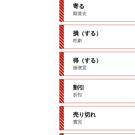
寄る
順道去
損（する）
吃虧
得（する）
撿便宜
割引
折扣
売り切れ
賣完