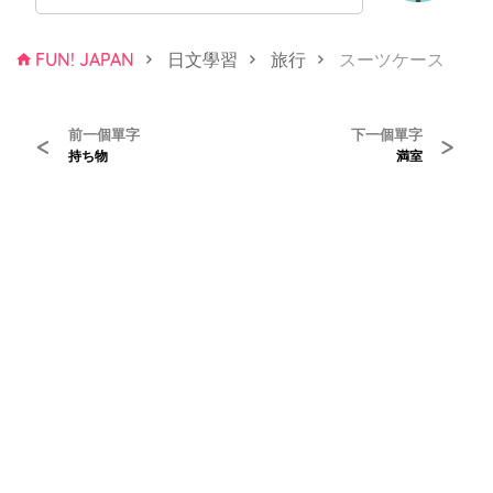
FUN! JAPAN
日文學習
旅行
スーツケース
前一個單字
下一個單字
<
>
持ち物
満室