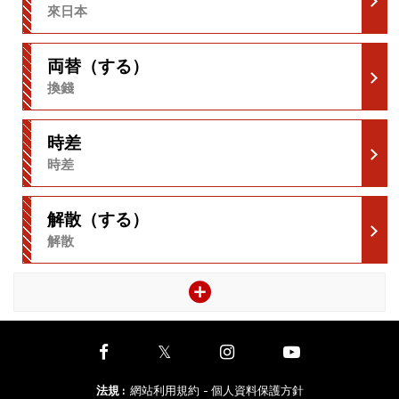
來日本
両替（する）
換錢
時差
時差
解散（する）
解散
法規
:
網站利用規約
- 個人資料保護方針