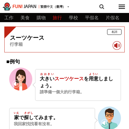
FUN!
JAPAN
繁體中文（臺灣）
工作
美食
購物
旅行
學校
平假名
片假名
名詞
スーツケース
行李箱
■例句
おおきい
ようい
大きい
スーツケース
を
用意
しまし
ょう。
請準備一個大的行李箱。
いえ
さがし
家
で
探し
てみます。
我回家找找看有沒有。