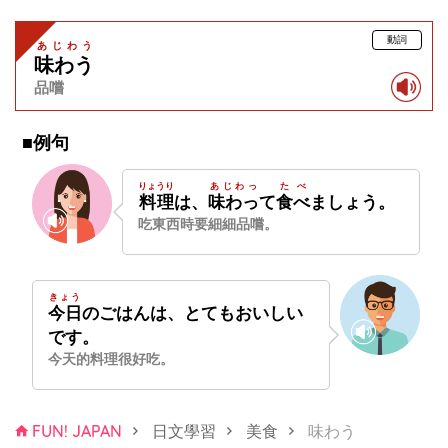
動詞
あじわう
味わう
品嚐
■例句
りょうり
あじわっ
たべ
料理
は、
味わっ
て
食べ
ましょう。
吃東西時要細細品嚐。
きょう
今日
のごはんは、とてもおいしい
です。
今天的料理很好吃。
FUN! JAPAN
日文學習
美食
味わう