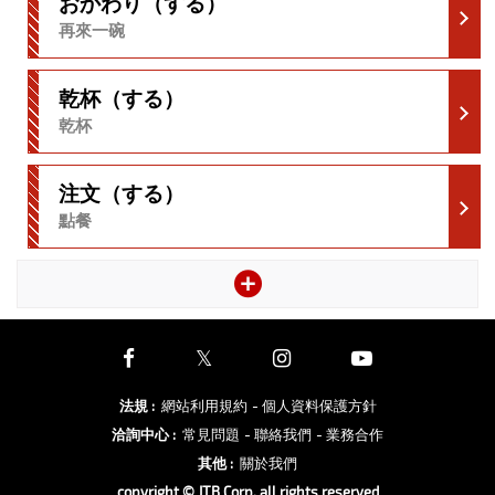
おかわり（する）
再來一碗
乾杯（する）
乾杯
注文（する）
點餐
法規
:
網站利用規約
- 個人資料保護方針
洽詢中心
:
常見問題
- 聯絡我們
- 業務合作
其他
:
關於我們
copyright © JTB Corp. all rights reserved