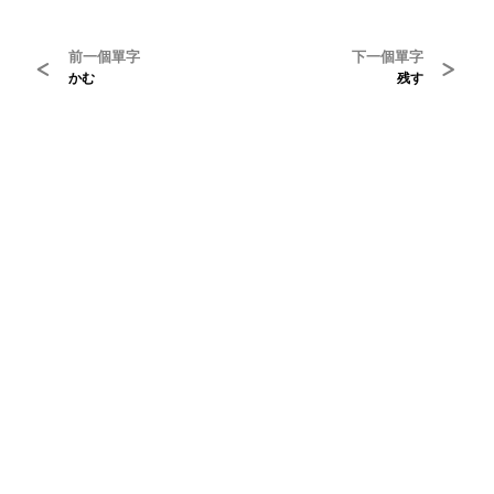
前一個單字
下一個單字
<
>
かむ
残す