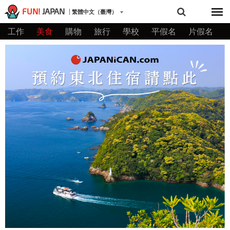
FUN!
JAPAN
繁體中文（臺灣）
工作
美食
購物
旅行
學校
平假名
片假名