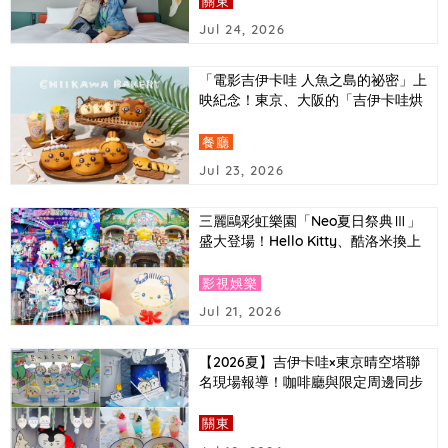
關東
Jul 24, 2026
「電影吉伊卡哇 人魚之島的祕密」上
映紀念！東京、大阪的「吉伊卡哇烘
培坊」推出以電影中登場角色為主題
的造型麵包
餐廳
Jul 23, 2026
三麗鷗彩虹樂園「Neo夏日祭典Ⅲ」
盛大登場！Hello Kitty、酷洛米換上
Y3K時尚造型，還有AI拍照體驗首次
亮相
影視娛樂
Jul 21, 2026
【2026夏】吉伊卡哇×東京晴空塔聯
名現場報導！咖啡廳與限定周邊同步
介紹
關東