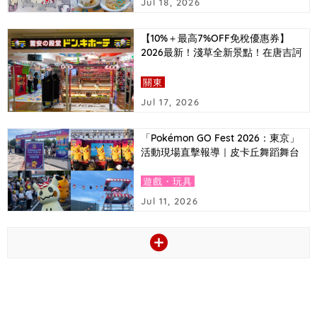
Jul 18, 2026
【10%＋最高7%OFF免稅優惠券】
2026最新！淺草全新景點！在唐吉訶
德必買的東京推薦伴手禮排行榜＆超
值優惠券大公開！
關東
Jul 17, 2026
「Pokémon GO Fest 2026：東京」
活動現場直擊報導｜皮卡丘舞蹈舞台
與捷拉奧拉首次登場等亮點
遊戲・玩具
Jul 11, 2026