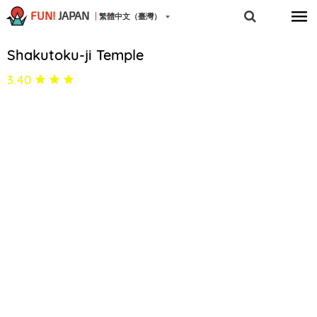
FUN!
JAPAN
繁體中文（臺灣）
Shakutoku-ji Temple
3.40