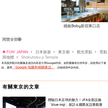
鐵板Baby新宿東口店
閱覽全部
FUN! JAPAN
日本旅遊
東京都
觀光景點
景點
與地標
Shakutoku-ji Temple
本頁面所顯示的圖像及資訊內容是引用Google內容。如對圖像有任何申訴，請使用以下連
「Google 地圖和相關產品」
結，選擇
，詳細填寫申訴內容。
有關東京的文章
體驗日本足球的魅力！JFA全新設施
「blue-ing!」探訪＆國際友誼賽觀賽