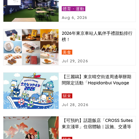
報導
體育・運動
Aug 6, 2026
2026年東京車站人氣伴手禮甜點排行
榜！
美食
Jul 29, 2026
【三麗鷗】東京晴空街道周邊舉辦期
間限定活動「Hapidanbui Voyage
全力暑假2026」
關東
Jul 28, 2026
【可預約】話題飯店「CROSS Suites
東京淺草」住宿體驗｜設施、交通等
詳細介紹