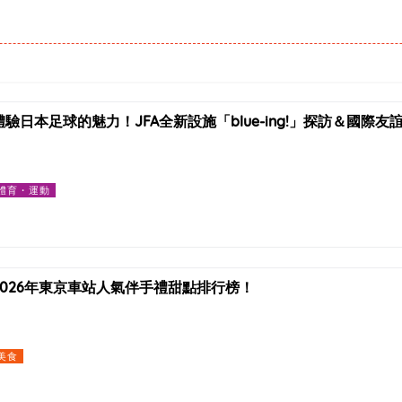
體驗日本足球的魅力！JFA全新設施「blue-ing!」探訪＆國際
體育・運動
2026年東京車站人氣伴手禮甜點排行榜！
美食