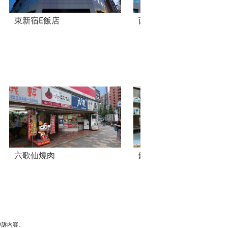
東新宿E飯店
西鐵INN 新宿
六歌仙燒肉
鐵板Baby新宿東口店
申訴內容。