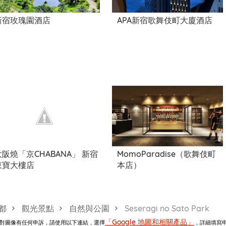
新宿玫瑰園酒店
APA新宿歌舞伎町大廈酒店
大阪燒「京CHABANA」 新宿
MomoParadise（歌舞伎町
東寶大樓店
本店）
都
觀光景點
自然與公園
Seseragi no Sato Park
「Google 地圖和相關產品」
。如對圖像有任何申訴，請使用以下連結，選擇
，詳細填寫