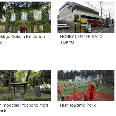
ikkyo Gakuin Exhibition
HOBBY CENTER KATO
all
TOKYO
himoochiai Yachono Mori
Nishitoyama Park
ark