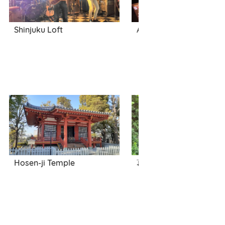
Shinjuku Loft
Arise Mai no Yakata
Hosen-ji Temple
葛谷御靈神社