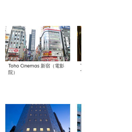
Toho Cinemas 新宿（電影
Taito Station, Bigbox
院）
Takadanobaba