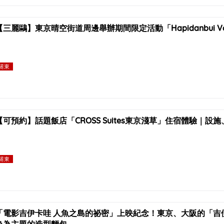
【三麗鷗】東京晴空街道周邊舉辦期間限定活動「Hapidanbui Vo
關東
【可預約】話題飯店「CROSS Suites東京淺草」住宿體驗｜設
關東
「電影吉伊卡哇 人魚之島的祕密」上映紀念！東京、大阪的「吉
色為主題的造型麵包