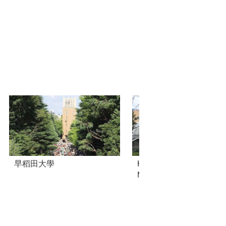
早稻田大學
Hazenoki Tree of Chisai
Mitsuketa