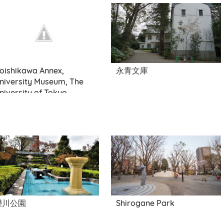
oishikawa Annex,
永青文庫
niversity Museum, The
niversity of Tokyo
礫川公園
Shirogane Park