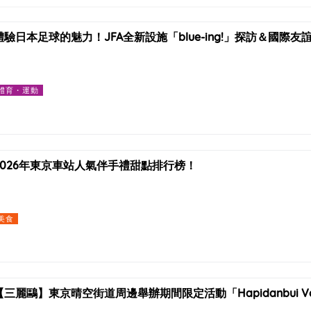
體驗日本足球的魅力！JFA全新設施「blue-ing!」探訪＆國際
體育・運動
2026年東京車站人氣伴手禮甜點排行榜！
美食
【三麗鷗】東京晴空街道周邊舉辦期間限定活動「Hapidanbui Vo