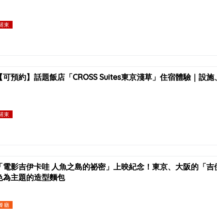
關東
【可預約】話題飯店「CROSS Suites東京淺草」住宿體驗｜設
關東
「電影吉伊卡哇 人魚之島的祕密」上映紀念！東京、大阪的「吉
色為主題的造型麵包
餐廳