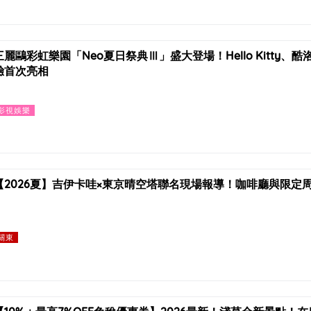
三麗鷗彩虹樂園「Neo夏日祭典Ⅲ」盛大登場！Hello Kitty、
驗首次亮相
影視娛樂
【2026夏】吉伊卡哇×東京晴空塔聯名現場報導！咖啡廳與限定
關東