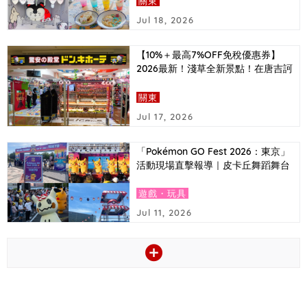
關東
Jul 18, 2026
【10%＋最高7%OFF免稅優惠券】
2026最新！淺草全新景點！在唐吉訶
德必買的東京推薦伴手禮排行榜＆超
值優惠券大公開！
關東
Jul 17, 2026
「Pokémon GO Fest 2026：東京」
活動現場直擊報導｜皮卡丘舞蹈舞台
與捷拉奧拉首次登場等亮點
遊戲・玩具
Jul 11, 2026