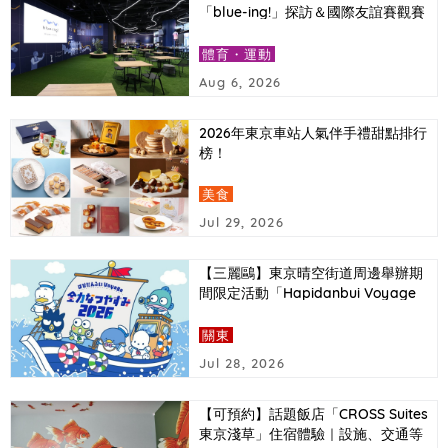
「blue-ing!」探訪＆國際友誼賽觀賽
報導
體育・運動
Aug 6, 2026
2026年東京車站人氣伴手禮甜點排行
榜！
美食
Jul 29, 2026
【三麗鷗】東京晴空街道周邊舉辦期
間限定活動「Hapidanbui Voyage
全力暑假2026」
關東
Jul 28, 2026
【可預約】話題飯店「CROSS Suites
東京淺草」住宿體驗｜設施、交通等