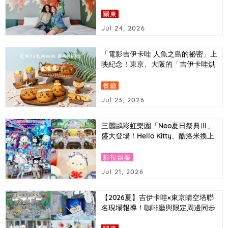
詳細介紹
關東
Jul 24, 2026
「電影吉伊卡哇 人魚之島的祕密」上
映紀念！東京、大阪的「吉伊卡哇烘
培坊」推出以電影中登場角色為主題
的造型麵包
餐廳
Jul 23, 2026
三麗鷗彩虹樂園「Neo夏日祭典Ⅲ」
盛大登場！Hello Kitty、酷洛米換上
Y3K時尚造型，還有AI拍照體驗首次
亮相
影視娛樂
Jul 21, 2026
【2026夏】吉伊卡哇×東京晴空塔聯
名現場報導！咖啡廳與限定周邊同步
介紹