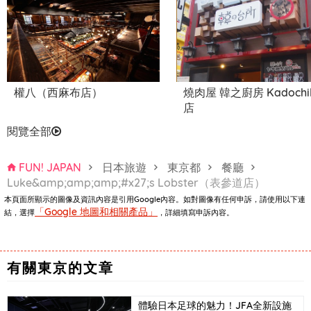
權八（西麻布店）
燒肉屋 韓之廚房 Kadochi
店
閱覽全部
FUN! JAPAN
日本旅遊
東京都
餐廳
Luke&amp;amp;amp;#x27;s Lobster（表參道店）
本頁面所顯示的圖像及資訊內容是引用Google內容。如對圖像有任何申訴，請使用以下連
「Google 地圖和相關產品」
結，選擇
，詳細填寫申訴內容。
表參道 地中海料理餐廳
「CICADA」
有關東京的文章
體驗日本足球的魅力！JFA全新設施