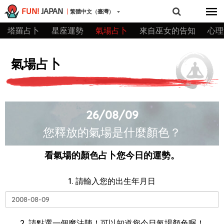
FUN!
JAPAN
繁體中文（臺灣）
塔羅占卜
星座運勢
氣場占卜
來自巫女的告知
心理
氣場占卜
26/08/09
您釋放的氣場是什麼顏色？
看氣場的顏色占卜您今日的運勢。
1. 請輸入您的出生年月日
2. 請點選一個魔法陣！可以知道您今日氣場顏色喔！