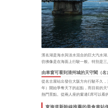
濱名湖是海水與淡水混合的巨大汽水湖
彷彿像是在海面上行駛一般。特別是三
由車窗可看到清州城的天守閣（名
從名古屋站出發往大阪方向行駛不久，天
年）開始爭奪天下的起點，而目前的天
熱門景點。從兩人座的窗邊E席可以看
東海道新幹線推薦的美食車站