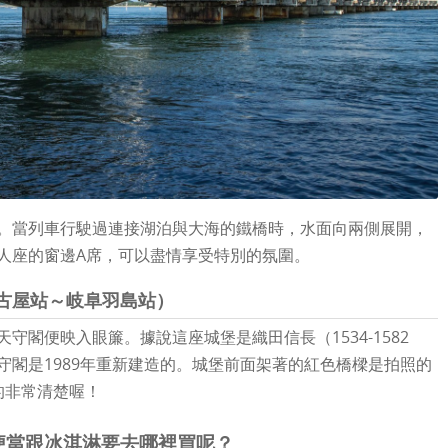
。當列車行駛過連接湖泊與大海的鐵橋時，水面向兩側展開，
人座的窗邊A席，可以盡情享受特別的氛圍。
古屋站～岐阜羽島站）
守閣便映入眼簾。據說這座城堡是織田信長（1534-1582
守閣是1989年重新建造的。城堡前面架著的紅色橋樑是拍照的
的非常清楚喔！
便當跟冰淇淋要去哪裡買呢？