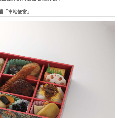
嚐「車站便當」