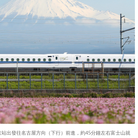
京站出發往名古屋方向（下行）前進，約45分鐘左右富士山就