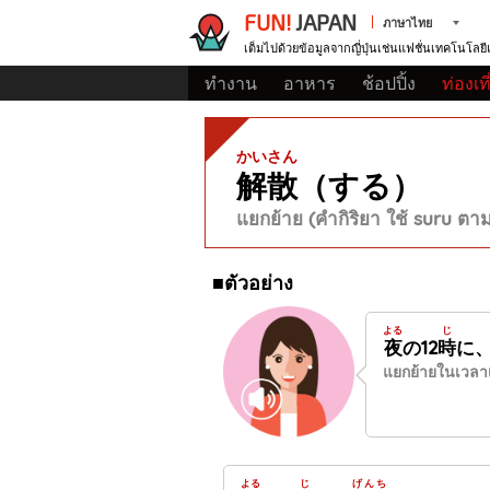
FUN!
JAPAN
ภาษาไทย
เต็มไปด้วยข้อมูลจากญี่ปุ่นเช่นแฟชั่นเทคโนโลย
ทำงาน
อาหาร
ช้อปปิ้ง
ท่องเท
かいさん
解散
（する）
แยกย้าย (คำกิริยา ใช้ suru ตาม
■ตัวอย่าง
よる
じ
夜
の12
時
に
แยกย้ายในเวลาเท
よる
じ
げんち