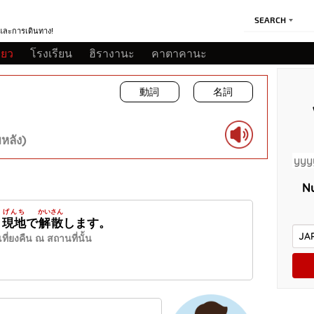
SEARCH
ีและการเดินทาง!
ี่ยว
โรงเรียน
ฮิรางานะ
คาตาคานะ
動詞
名詞
หลัง)
Nu
げんち
かいさん
、
現地
で
解散
します。
ี่ยงคืน ณ สถานที่นั้น