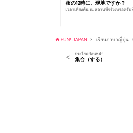
夜
の12
時
に、
現地
ですか？
เวลาเที่ยงคืน ณ สถานที่จริงเหรอครับ
FUN! JAPAN
เรียนภาษาญี่ปุ่น
ประโยคก่อนหน้า
<
集合（する）