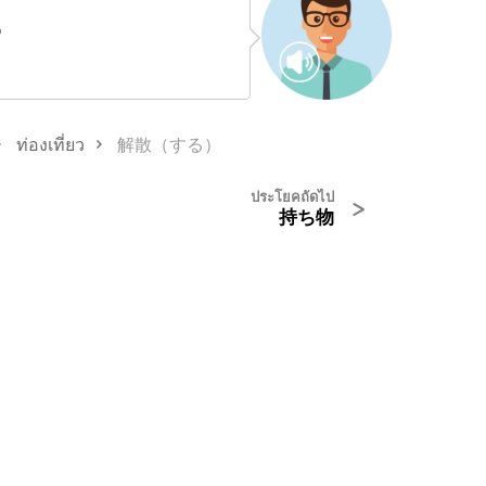
?
ท่องเที่ยว
解散（する）
ประโยคถัดไป
>
持ち物