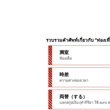
รวบรวมคำศัพท์เกี่ยวกับ "ท่องเที
満室
ห้องเต็ม
時差
ความต่างของเวลา
両替（する）
แลกสกุลเงิน (คำกิริยา ใช้ suru 