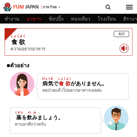
FUN!
JAPAN
ภาษาไทย
ทำงาน
อาหาร
ช้อปปิ้ง
ท่องเที่ยว
โรงเรียน
ฮิราง
名詞
しょくよく
食欲
ความอยากอาหาร
■ตัวอย่าง
びょうき
しょくよく
病気
で
食欲
がありません。
พอป่วยแล้วไม่อยากอาหารเลยค่ะ
くすり
のみ
薬
を
飲み
ましょう。
ทานยาดีกว่าครับ