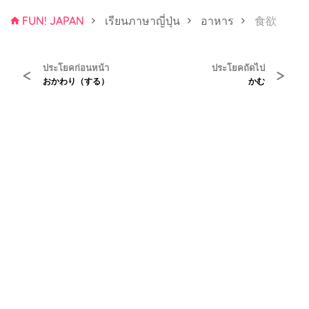
FUN! JAPAN
เรียนภาษาญี่ปุ่น
อาหาร
食欲
ประโยคก่อนหน้า
ประโยคถัดไป
<
>
おかわり（する）
かむ