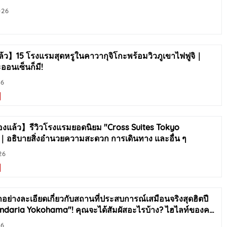
026
้ว】15 โรงแรมสุดหรูในคาวากุจิโกะพร้อมวิวภูเขาไฟฟูจิ｜
ออนเซ็นก็มี!
26
องแล้ว】รีวิวโรงแรมยอดนิยม "Cross Suites Tokyo
อธิบายสิ่งอำนวยความสะดวก การเดินทาง และอื่น ๆ
26
ย่างละเอียดเกี่ยวกับสถานที่ประสบการณ์เสมือนจริงสุดฮิตปี
daria Yokohama"! คุณจะได้สัมผัสอะไรบ้าง? ไฮไลท์ของค
…
26