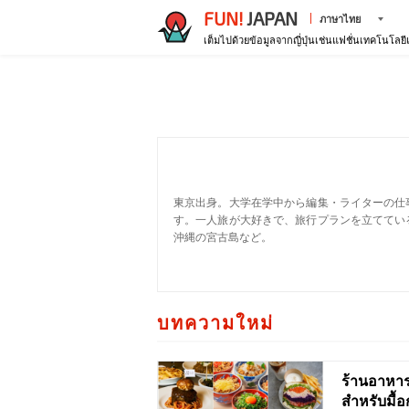
FUN!
JAPAN
ภาษาไทย
เต็มไปด้วยข้อมูลจากญี่ปุ่นเช่นแฟชั่นเทคโนโลย
東京出身。大学在学中から編集・ライターの仕
す。一人旅が大好きで、旅行プランを立ててい
沖縄の宮古島など。
บทความใหม่
ร้านอาหาร
สำหรับมื้