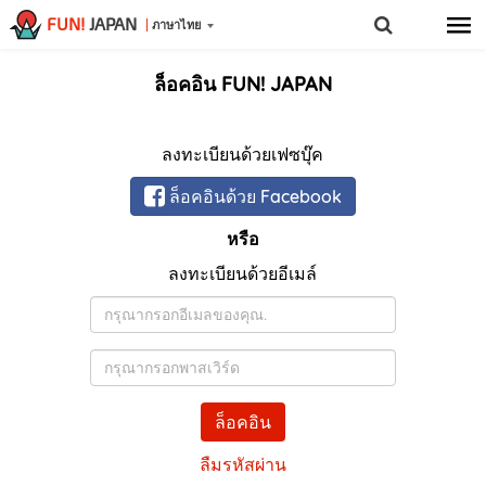
FUN!
JAPAN
ภาษาไทย
ล็อคอิน FUN! JAPAN
ลงทะเบียนด้วยเฟซบุ๊ค
ล็อคอินด้วย Facebook
หรือ
ลงทะเบียนด้วยอีเมล์
E-
Mail
รหัส
ผ่าน
ล็อคอิน
ลืมรหัสผ่าน