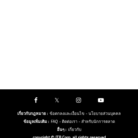
เกี่ยวกับกฎหมาย
:
ข้อตกลงและเงื่อนไข
- นโยบายส่วนบุคคล
ข้อมูลเพิ่มเติม
:
FAQ
- ติดต่อเรา
- สำหรับนักการตลาด
อื่นๆ
:
เกี่ยวกับ
copyright © JTB Corp. all rights reserved