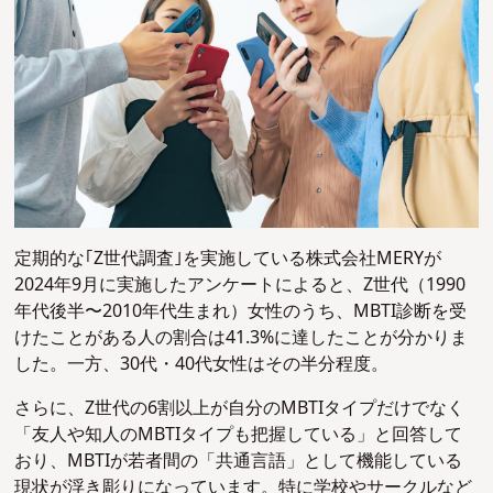
定期的な｢Z世代調査｣を実施している株式会社MERYが
2024年9月に実施したアンケートによると、Z世代（1990
年代後半〜2010年代生まれ）女性のうち、MBTI診断を受
けたことがある人の割合は41.3%に達したことが分かりま
した。一方、30代・40代女性はその半分程度。
さらに、Z世代の6割以上が自分のMBTIタイプだけでなく
「友人や知人のMBTIタイプも把握している」と回答して
おり、MBTIが若者間の「共通言語」として機能している
現状が浮き彫りになっています。特に
学校
やサークルなど