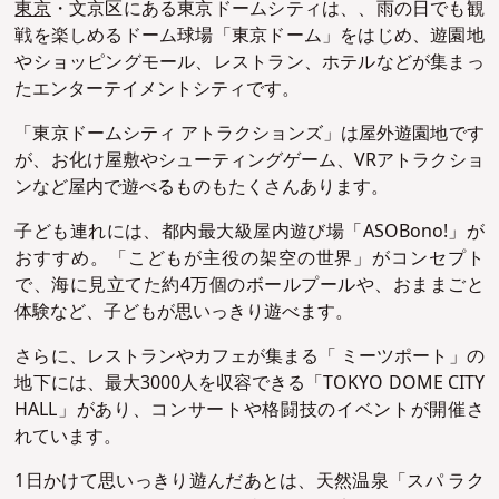
東京
・文京区にある東京ドームシティは、、雨の日でも観
戦を楽しめるドーム球場「東京ドーム」をはじめ、遊園地
やショッピングモール、レストラン、ホテルなどが集まっ
たエンターテイメントシティです。
「東京ドームシティ アトラクションズ」は屋外遊園地です
が、お化け屋敷やシューティングゲーム、VRアトラクショ
ンなど屋内で遊べるものもたくさんあります。
子ども連れには、都内最大級屋内遊び場「ASOBono!」が
おすすめ。「こどもが主役の架空の世界」がコンセプト
で、海に見立てた約4万個のボールプールや、おままごと
体験など、子どもが思いっきり遊べます。
さらに、レストランやカフェが集まる「 ミーツポート」の
地下には、最大3000人を収容できる「TOKYO DOME CITY
HALL」があり、コンサートや格闘技のイベントが開催さ
れています。
1日かけて思いっきり遊んだあとは、天然温泉「スパ ラク