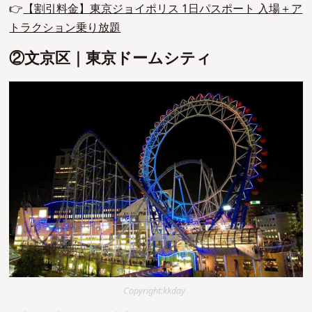
👉
【割引料金】東京ジョイポリス 1日パスポート 入場＋ア
トラクション乗り放題
②文京区｜東京ドームシティ
Copyright:kkday