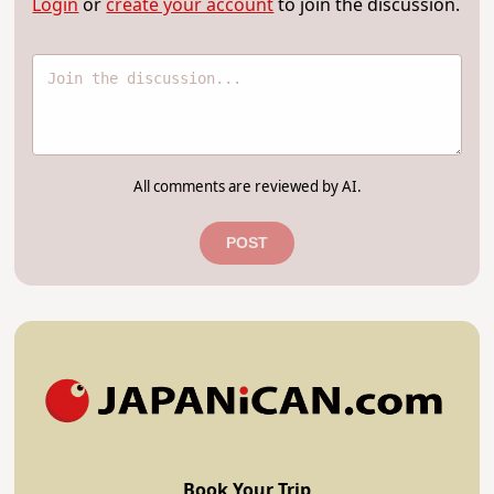
Login
or
create your account
to join the discussion.
All comments are reviewed by AI.
POST
Book Your Trip