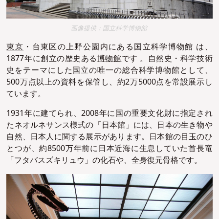
画像提供：国立科学博物館
東京
・台東区の上野公園内にある国立科学博物館 は、
1877年に創立の歴史ある
博物館
です 。自然史・科学技術
史をテーマにした国立の唯一の総合科学博物館として、
500万点以上の資料を保管し、約2万5000点を常設展示し
ています。
1931年に建てられ、2008年に国の重要文化財に指定され
たネオルネサンス様式の「日本館」には、日本の生き物や
自然、日本人に関する展示があります。日本館の目玉のひ
とつが、約8500万年前に日本近海に生息していた首長竜
「フタバスズキリュウ」の化石や、全身復元骨格です。