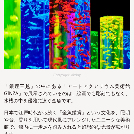
Copyright: kkday
「銀座三越」の中にある「アートアクアリウム美術館
GINZA」で展示されているのは、絵画でも彫刻でもなく、
水槽の中を優雅に泳ぐ金魚です。
日本で江戸時代から続く「金魚鑑賞」という文化を、照明
や音、香りを用いて現代風にアレンジしたユニークな
美術
館
で、館内に一歩足を踏み入れると幻想的な光景が広がり