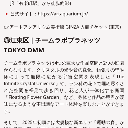
JR「有楽町駅」から徒歩約9分
公式サイト：
https://artaquarium.jp/
👉
アートアクアリウム美術館 GINZA 入館チケット (東京)
③江東区｜チームラボプラネッツ
TOKYO DMM
チームラボプラネッツは4つの巨大な作品空間と2つの庭園
からなります。クリスタルの光や音の変化、鏡張りの壁や
床によって無限に広がる宇宙空間を表現した「The
Infinite Crystal Universe」や、ラン科の花々で埋め尽くさ
れた空間を裸足で歩き回り、花と人が一体化する庭園
「Floating Flower Garden」など、身体と作品の境界が曖
昧になるような不思議なアート体験を楽しむことができま
す。
そして、2025年初頭には大規模な新エリア「運動の森」が