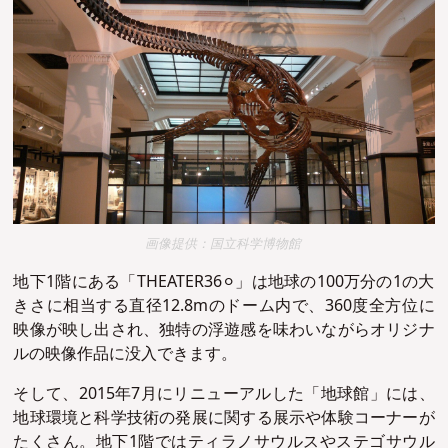
画像提供：国立科学博物館
地下1階にある「THEATER36⚪︎」は地球の100万分の1の大
きさに相当する直径12.8mのドーム内で、360度全方位に
映像が映し出され、独特の浮遊感を味わいながらオリジナ
ルの映像作品に没入できます。
そして、2015年7月にリニューアルした「地球館」には、
地球環境と科学技術の発展に関する展示や体験コーナーが
たくさん。地下1階ではティラノサウルスやステゴサウル