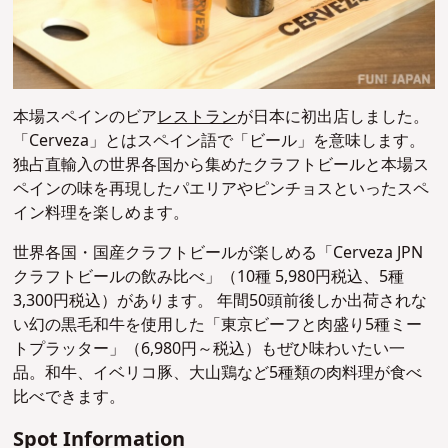
本場スペインのビア
レストラン
が日本に初出店しました。
「Cerveza」とはスペイン語で「ビール」を意味します。
独占直輸入の世界各国から集めたクラフトビールと本場ス
ペインの味を再現したパエリアやピンチョスといったスペ
イン料理を楽しめます。
世界各国・国産クラフトビールが楽しめる「Cerveza JPN
クラフトビールの飲み比べ」（10種 5,980円税込、5種
3,300円税込）があります。 年間50頭前後しか出荷されな
い幻の黒毛和牛を使用した「東京ビーフと肉盛り5種ミー
トプラッター」（6,980円～税込）もぜひ味わいたい一
品。和牛、イベリコ豚、大山鶏など5種類の肉料理が食べ
比べできます。
Spot Information