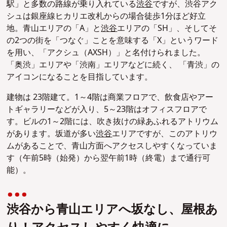
駅」と多数の路線が乗り入れている
渋谷
ですが、渋谷アク
シュは銀座線ヒカリエ改札からの場合徒歩1分ほど好立
地。青山エリアの「A」と
渋谷
エリアの「SH」、そしてそ
の2つの街を「つなぐ」ことを意味する「X」というワード
を用い、「アクシュ（AXSH）」と名付けられました。
「奥渋」エリアや「渋南」エリアなどに続く、 「青渋」の
アイコンになることを目指しています。
建物は 23階建て。1～4階は商業フロアで、飲食店やアー
トギャラリーなどが入り、5～23階はオフィスフロアで
す。ビルの1～2階には、吹き抜けの緑あふれるアトリウム
があります。坂道が多い
渋谷
エリアですが、このアトリウ
ムがあることで、青山方面へアクセスしやすくなっていま
す（午前5時（始発）から翌午前1時（終電）まで通行可
能）。
渋谷から青山エリアへ坂なし、屋根あ