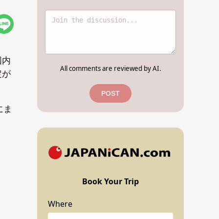
国内
All comments are reviewed by AI.
定が
POST
にま
Book Your Trip
Where