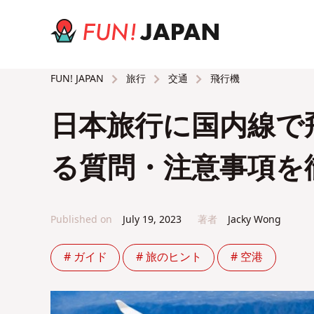
旅行
交通
飛行機
FUN! JAPAN
日本旅行に国内線で
る質問・注意事項を
Published on
July 19, 2023
著者
Jacky Wong
# ガイド
# 旅のヒント
# 空港