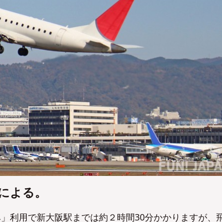
No
No
による。
」利用で新大阪駅までは約２時間30分かかりますが、