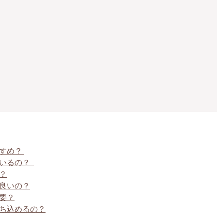
すすめ？
ているの？
？
良いの？
要？
持ち込めるの？