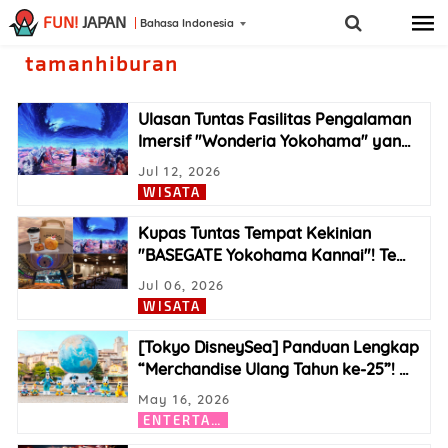
FUN!
JAPAN
Bahasa Indonesia
tamanhiburan
Ulasan Tuntas Fasilitas Pengalaman
Imersif "Wonderia Yokohama" yan
…
Jul 12, 2026
WISATA
Kupas Tuntas Tempat Kekinian
"BASEGATE Yokohama Kannai"! Te
…
Jul 06, 2026
WISATA
[Tokyo DisneySea] Panduan Lengkap
“Merchandise Ulang Tahun ke-25”!
…
May 16, 2026
E
NTERTAINMENT