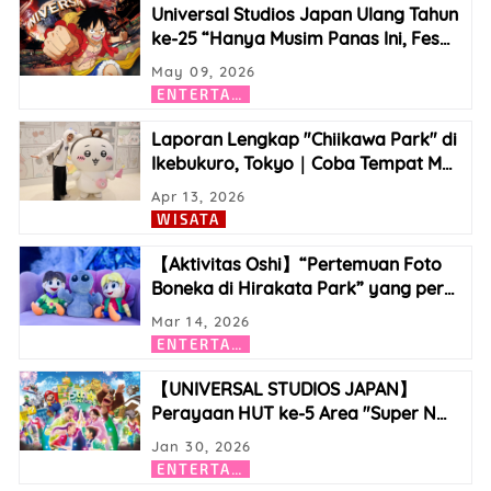
Universal Studios Japan Ulang Tahun
ke-25 “Hanya Musim Panas Ini, Fes
…
May 09, 2026
E
NTERTAINMENT
Laporan Lengkap "Chiikawa Park" di
Ikebukuro, Tokyo｜Coba Tempat M
…
Apr 13, 2026
WISATA
【Aktivitas Oshi】“Pertemuan Foto
Boneka di Hirakata Park” yang per
…
Mar 14, 2026
E
NTERTAINMENT
【UNIVERSAL STUDIOS JAPAN】
Perayaan HUT ke-5 Area "Super N
…
Jan 30, 2026
E
NTERTAINMENT