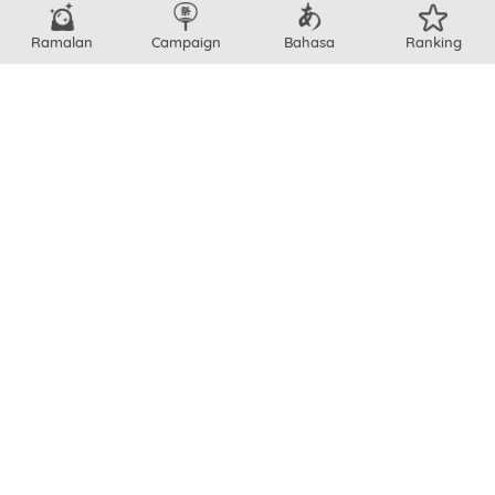
Ramalan Bintang
Ramalan
Campaign
Bahasa
Ranking
Ramalan Aura
Ramalan Peramal
LEGAL
:
SYARAT & KETENTUAN
- KEBIJAKAN PRIVASI
INFO LENGKAP
:
FAQ
- HUBUNGI KAMI
- KHUSUS MARKETER
LAINNYA
:
TENTANG
copyright © JTB Corp. all rights reserved