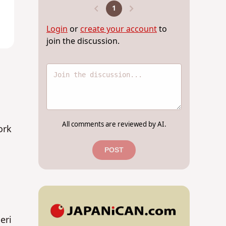
1
Login
or
create your account
to
join the discussion.
All comments are reviewed by AI.
ork
POST
eri