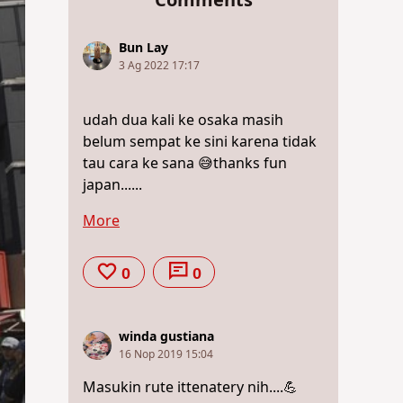
Comments
Bun Lay
3 Ag 2022 17:17
udah dua kali ke osaka masih
belum sempat ke sini karena tidak
tau cara ke sana 😅thanks fun
japan......
More
0
0
winda gustiana
16 Nop 2019 15:04
Masukin rute ittenatery nih....💪