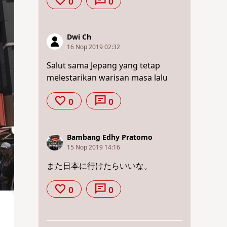
0
0
Dwi Ch
16 Nop 2019 02:32
Salut sama Jepang yang tetap
melestarikan warisan masa lalu
0
0
Bambang Edhy Pratomo
15 Nop 2019 14:16
また日本に行けたらいいな。
0
0