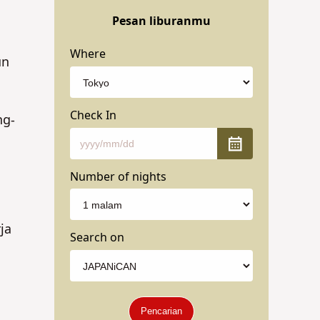
Pesan liburanmu
YA
YA
Where
un
Check In
ng-
Number of nights
ja
Search on
Pencarian