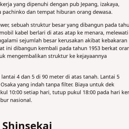
ekerja yang dipenuhi dengan pub Jepang, izakaya,
mu pachinko dan tempat hiburan orang dewasa.
TIDAK
TIDAK
wer, sebuah struktur besar yang dibangun pada tah
obil kabel berlari di atas atap ke menara, melewati
ngalami sejumlah besar kerusakan akibat kebakaran
at ini dibangun kembali pada tahun 1953 berkat ora
uk mengembalikan struktur ke kejayaannya
antai 4 dan 5 di 90 meter di atas tanah. Lantai 5
saka yang indah tanpa filter. Biaya untuk dek
ul 10:00 setiap hari, tutup pukul 18:00 pada hari ker
ibur nasional.
 Shinsekai