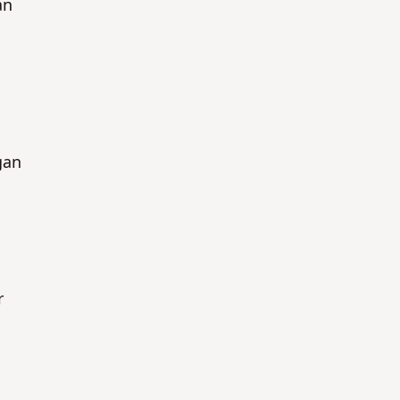
an
gan
r