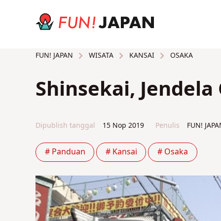
WISATA
KANSAI
OSAKA
FUN! JAPAN
Shinsekai, Jendela
Dipublish tanggal
15 Nop 2019
Penulis
FUN! JAP
# Panduan
# Kansai
# Osaka