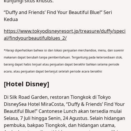
kunjungi situs khusus.
“Duffy and Friends’ Find Your Beautiful Blue!” Seri
Kedua
https://www.tokyodisneyresort.jp/treasure/duffy/speci
al/findyourbeautifulblues_2/
*Harap diperhatikan bahwa isi dan lokasi penjualan merchandise, menu, dan suvenir
makanan dapat berubah tanpa pemberitahuan. Tergantung pada ketersediaan stok,
barang dapat habis terjual atau penjualan dapat berakhir bahkan selama periode
acara, atau penjualan dapat berlanjut setelah periode acara berakhir.
[Hotel Disney]
Di Silk Road Garden, restoran Tiongkok di Tokyo
DisneySea Hotel MiraCosta, “Duffy & Friends’ Find Your
Beautiful Blue!” Cantonese Lunch akan tersedia mulai
Selasa, 7 Juli hingga Senin, 24 Agustus. Selain hidangan
pembuka, bakpao Tiongkok, dan hidangan utama,