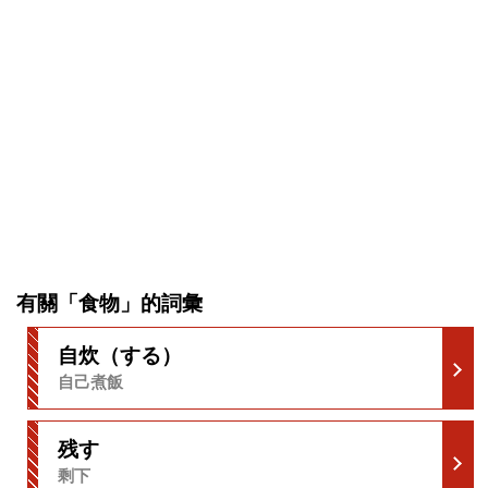
有關「食物」的詞彙
自炊（する）
自己煮飯
残す
剩下