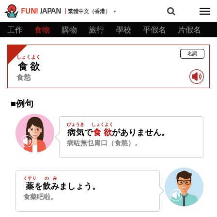
FUN!
JAPAN
繁體中文（香港）
工作
食物
購物
旅行
學校
平假名
片假名
名詞
しょくよく
食欲
食慾
■例句
びょうき
しょくよく
病気
で
食欲
がありません。
病咗無乜胃口（食慾）。
くすり
のみ
薬
を
飲み
ましょう。
食藥吧啦。