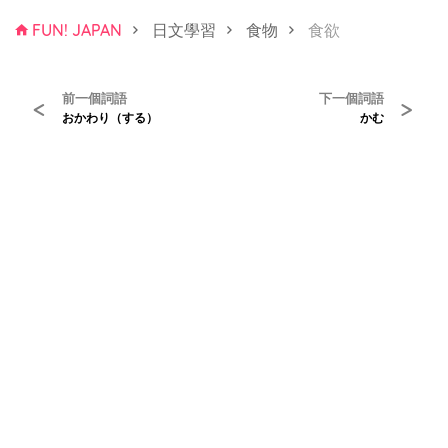
FUN! JAPAN
日文學習
食物
食欲
前一個詞語
下一個詞語
<
>
おかわり（する）
かむ