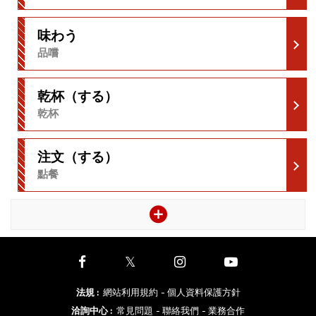
味わう
品嚐
乾杯（する）
乾杯
注文（する）
點餐
法規
:
網站利用規約
- 個人資料保護方針
洽詢中心
:
常見問題
- 聯絡我們
- 業務合作