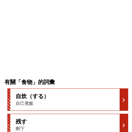
有關「食物」的詞彙
自炊（する）
自己煮飯
残す
剩下