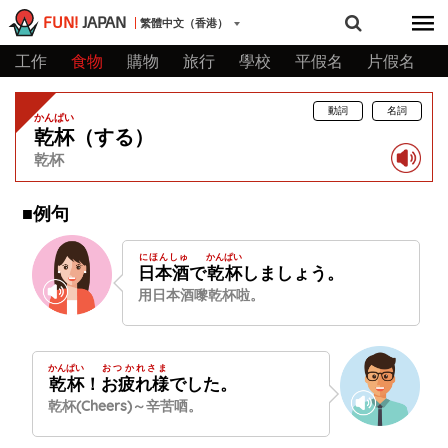
FUN!
JAPAN
繁體中文（香港）
工作
食物
購物
旅行
學校
平假名
片假名
動詞
名詞
かんぱい
乾杯
（する）
乾杯
■例句
にほんしゅ
かんぱい
日本酒
で
乾杯
しましょう。
用日本酒嚟乾杯啦。
かんぱい
おつかれさま
乾杯
！
お疲れ様
でした。
乾杯(Cheers)～辛苦唒。