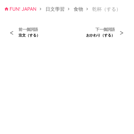
FUN! JAPAN
日文學習
食物
乾杯（する）
前一個詞語
下一個詞語
<
>
注文（する）
おかわり（する）