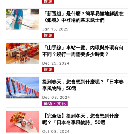
旅遊
「新選組」是什麼？簡單易懂地解說在
《銀魂》中登場的幕末武士們
Jan 15, 2025
旅遊
「山手線」車站一覽。內環與外環有何
不同？繞行一周需要多少時間？
Dec 25, 2024
旅遊
提到春天，您會想到什麼呢？「日本春
季風物詩」50選
Dec 08, 2024
藝術・文化
【完全版】提到冬天，您會想到什麼
呢？「日本冬季風物詩」50選
Oct 08, 2024