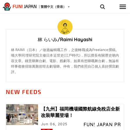
FUN!
JAPAN
繁體中文（香港）
林 らいみ/Raimi Hayashi
林 RAIMI（日本）／做過編輯嘅工作，之後轉職成為Freelance撰稿。
喺大學同埋研究院主修日本近世史(江戶時代)，所以擅長有關歷史啲內
容文章。鍾意睇舞台劇、電影、戲劇等。如果有想睇嘅舞台劇，無論有
咩事都會排除萬難前咁去劇場睇。仲有，我們依照自己個人喜好撰寫劇
評。
NEW FEEDS
【九州】福岡機場國際航線免稅店全新
改裝華麗登場！
Jun 06, 2025
FUN! JAPAN PR