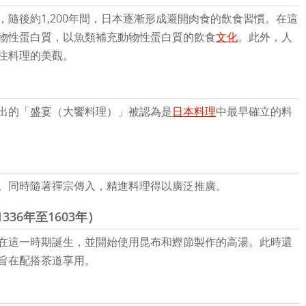
，隨後約1,200年間，日本逐漸形成避開肉食的飲食習慣。在這
物性蛋白質，以魚類補充動物性蛋白質的飲食
文化
。此外，人
注料理的美觀。
出的「盛宴（大饗料理）」被認為是
日本料理
中最早確立的料
）
。同時隨著禪宗傳入，精進料理得以廣泛推廣。
36年至1603年）
在這一時期誕生，並開始使用昆布和鰹節製作的高湯。此時還
旨在配搭茶道享用。
）