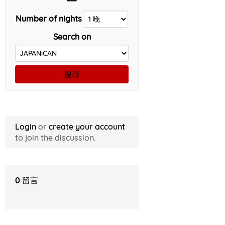
Number of nights
Search on
搜尋
Login
or
create your account
to join the discussion.
0
留言