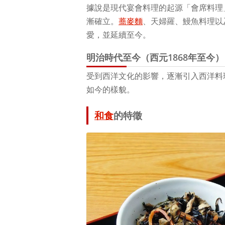
據說是現代宴會料理的起源「會席料理
漸確立。
蕎麥麵
、天婦羅、鰻魚料理以
愛，並延續至今。
明治時代至今（西元1868年至今）
受到西洋文化的影響，逐漸引入西洋料
如今的樣貌。
和食
的特徵