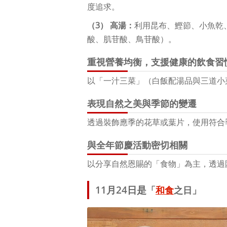
度追求。
（3） 高湯：
利用昆布、鰹節、小魚乾
酸、肌苷酸、鳥苷酸）。
重視營養均衡，支援健康的飲食習
以「一汁三菜」（白飯配湯品與三道小
表現自然之美與季節的變遷
透過裝飾應季的花草或葉片，使用符合
與全年節慶活動密切相關
以分享自然恩賜的「食物」為主，透過
11月24日是
「
和食
之日」