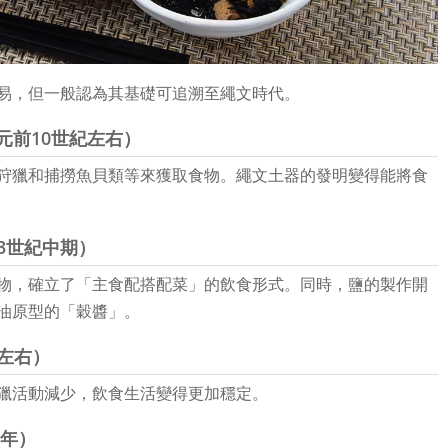
易，但一般認為其基礎可追溯至繩文時代。
西元前10世紀左右）
狩獵和捕撈魚貝類等來獲取食物。繩文土器的發明變得能將食
3世紀中期）
物，確立了「主食配搭配菜」的飲食形式。同時，鹽的製作開
油原型的「穀醬」。
左右）
獵活動減少，飲食生活變得更加穩定。
4年）