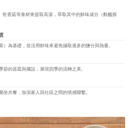
、乾香菇等食材來提取高湯，萃取其中的鮮味成分（麩醯胺
慣
菜）為基礎，並活用鮮味來避免攝取過多的鹽分與熱量。
季節的器皿與擺設，展現四季的流轉之美。
圍坐共餐，加深家人與社區之間的情感聯繫。