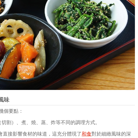
風味
幾個要點：
（切割）、煮、燒、蒸、炸等不同的調理方式。
會直接影響食材的味道，這充分體現了
和食
對於細緻風味的深