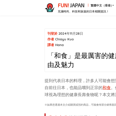
FUN!
JAPAN
繁體中文（香港）
充滿時尚、科技和旅遊的日本相關資訊！
刊登於
2024年11月28日
作者
Chiayu Kuo
譯者
Hana
「和食」是最厲害的健
由及魅力
提到代表日本的料理，許多人可能會想
自前往日本，也能品嚐到正宗的
和食
。
球視為理想的健康長壽食物呢？本文將
※如果您透過本文介紹購買或預約商品，可能會有部分銷售額回饋給F