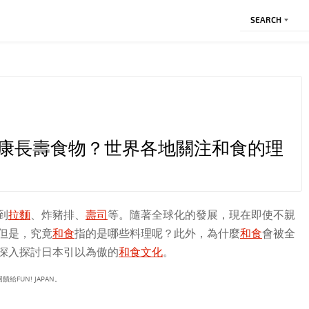
SEARCH
康長壽食物？世界各地關注和食的理
到
拉麵
、炸豬排、
壽司
等。隨著全球化的發展，現在即使不親
但是，究竟
和食
指的是哪些料理呢？此外，為什麼
和食
會被全
深入探討日本引以為傲的
和食
文化
。
UN! JAPAN。