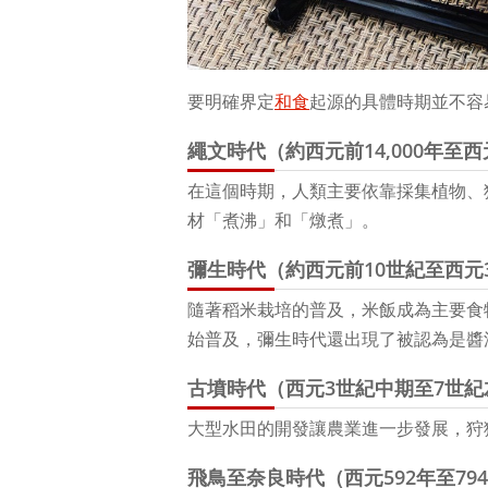
要明確界定
和食
起源的具體時期並不容
繩文時代（約西元前14,000年至
在這個時期，人類主要依靠採集植物、
材「煮沸」和「燉煮」。
彌生時代（約西元前10世紀至西元
隨著稻米栽培的普及，米飯成為主要食
始普及，彌生時代還出現了被認為是醬
古墳時代（西元3世紀中期至7世紀
大型水田的開發讓農業進一步發展，狩
飛鳥至奈良時代（西元592年至79