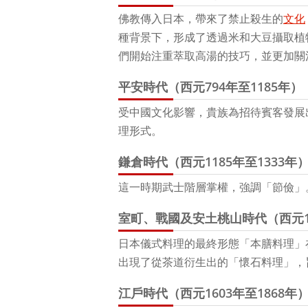
佛教傳入日本，帶來了禁止殺生的
文化
種背景下，形成了透過米和大豆攝取植
們開始注重萃取高湯的技巧，並更加關
平安時代（西元794年至1185年）
受中國文化影響，貴族為招待賓客發展
理形式。
鎌倉時代（西元1185年至1333年
這一時期武士階層掌權，強調「
節儉」
室町、戰國及安土桃山時代（西元13
日本儀式料理的最終形態「本膳料理」
出現了從茶道衍生出的「懷石料理」，
江戶時代（西元1603年至1868年