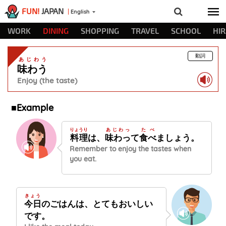
FUN!
JAPAN
English
WORK
DINING
SHOPPING
TRAVEL
SCHOOL
HI
動詞
あじわう
味わう
Enjoy (the taste)
■Example
りょうり
あじわっ
たべ
料理
は、
味わっ
て
食べ
ましょう。
Remember to enjoy the tastes when
you eat.
きょう
今日
のごはんは、とてもおいしい
です。