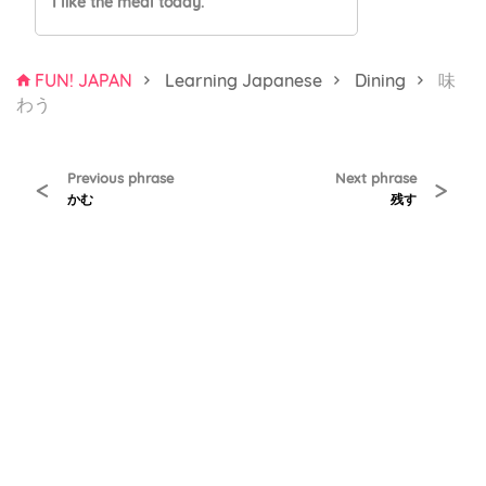
I like the meal today.
FUN! JAPAN
Learning Japanese
Dining
味
わう
Previous phrase
Next phrase
<
>
かむ
残す