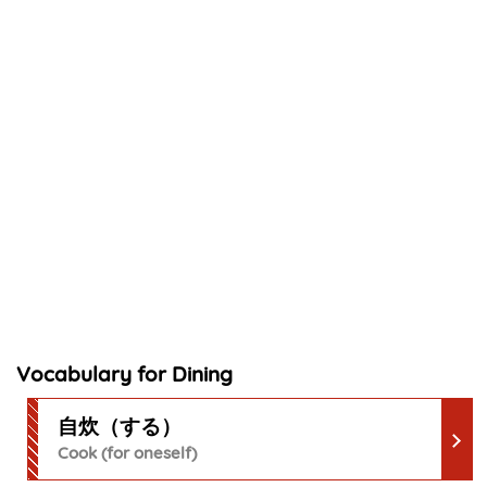
Vocabulary for Dining
自炊（する）
Cook (for oneself)