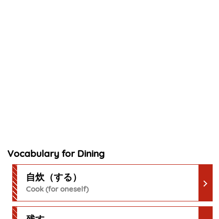
Vocabulary for Dining
自炊（する）
Cook (for oneself)