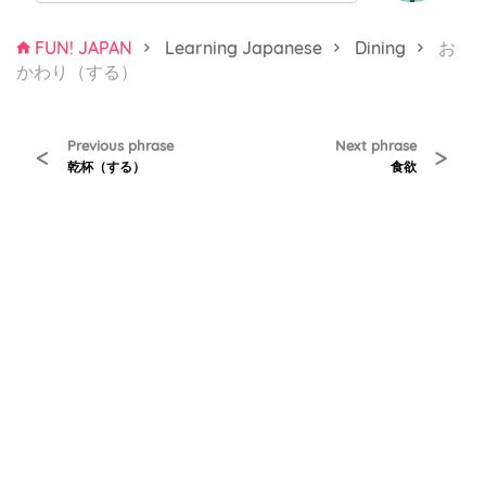
FUN! JAPAN
Learning Japanese
Dining
お
かわり（する）
Previous phrase
Next phrase
<
>
乾杯（する）
食欲