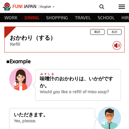
FUN!
JAPAN
English
WORK
DINING
SHOPPING
TRAVEL
SCHOOL
HI
動詞
名詞
おかわり（する）
Refill
■Example
みそしる
味噌汁
のおかわりは、いかがです
か。
Would you like a refill of miso soup?
いただきます。
Yes, please.