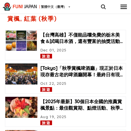
FUN!
JAPAN
繁體中文（臺灣）
賞楓, 紅葉 (秋季)
【台灣高雄】不僅能品嚐免費的栃木美
食＆試喝日本酒，還有豐富的抽獎活動
…
Dec 01, 2025
旅遊
[Tokyo]「秋季賞楓啤酒廳」現正於日本
現存最古老的啤酒廳開幕！最終日有現
…
Oct 22, 2025
旅遊
【2025年最新】30個日本全國的推薦賞
楓景點：最佳觀賞期、點燈活動、秋季
…
Aug 19, 2025
旅遊