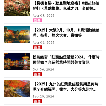
【賞楓名勝 × 動畫聖地巡禮】8個超好拍
的打卡景點推薦。鬼滅之刃、名偵探
…
Aug 09, 2025
娛樂
【2025】大阪9月、10月、11月活動總整
理。祭典、煙火大會、賞楓等
Aug 06, 2025
旅遊
松島離宮「紅葉點燈活動2024」 什麼時
候開始？介紹營業時間與美食資訊
Oct 06, 2024
旅遊
【2025】九州的紅葉最佳觀賞期是何時
呢？介紹福岡、熊本、大分等九州地
…
Sep 29, 2024
旅遊