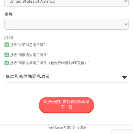
宗教
訂閱
接收“最新消息電子報”
接收“回覆通知電子郵件”
接收“商業推廣電子郵件（包含行銷活動/PR宣傳）”
條款和條件和隱私政策
FUN! JAPAN網站利用規約
我接受使用條款和隱私政策
所謂「FUN! JAPAN」是以藉由將日本商品或服務介紹給各位亞洲消
費者，令各位對日本產生興趣為目的，為營運FUN! JAPAN網站（包
下一頁
括但不限於以fun-japan.jp/tw為網域之網站。以下簡稱「本網
站」，包含如無論任何理由新增網域或内容，或為其他變更時，新
增或變更後之網站。）以及提供本網站上所提供之服務（包括但不
限資料提供以及社群媒體。）或提供其他相關服務之專案統稱（以
Fun! Japan © 2016 - 2026