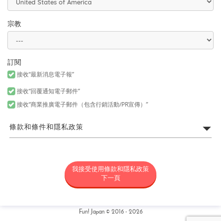
宗教
訂閱
接收“最新消息電子報”
接收“回覆通知電子郵件”
接收“商業推廣電子郵件（包含行銷活動/PR宣傳）”
條款和條件和隱私政策
FUN! JAPAN網站利用規約
我接受使用條款和隱私政策
所謂「FUN! JAPAN」是以藉由將日本商品或服務介紹給各位亞洲消
費者，令各位對日本產生興趣為目的，為營運FUN! JAPAN網站（包
下一頁
括但不限於以fun-japan.jp/tw為網域之網站。以下簡稱「本網
站」，包含如無論任何理由新增網域或内容，或為其他變更時，新
增或變更後之網站。）以及提供本網站上所提供之服務（包括但不
限資料提供以及社群媒體。）或提供其他相關服務之專案統稱（以
Fun! Japan © 2016 - 2026