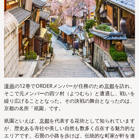
漫画
の12巻でORDERメンバーが任務のため
京都
を訪れ、
そこで元メンバーの四ツ村（よつむら）と遭遇し、戦いを
繰り広げることとなった。その決戦の舞台となったのは、
京都の名所「祇園」です。
祇園といえば、
京都
を代表する花街として知られています
が、歴史ある寺社や美しい自然も数多く点在する魅力的な
エリアです。石畳の小路を歩けば、伝統的な町家が軒を連