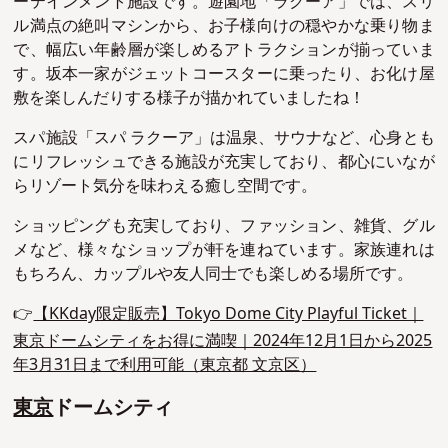
ーテインメント施設です。遊園地「ラクーア」では、スリ
ル満点の絶叫マシンから、お子様向けの穏やかな乗り物ま
で、幅広い年齢層が楽しめるアトラクションが揃っていま
す。坂本一家がジェットコースターに乗ったり、お化け屋
敷を楽しんだりする様子が描かれていましたね！
スパ施設「スパ ラクーア」は温泉、サウナなど、心身とも
にリフレッシュできる施設が充実しており、都心にいなが
らリゾート気分を味わえる癒し空間です。
ショッピングも充実しており、ファッション、雑貨、グル
メなど、様々なショップが軒を連ねています。家族連れは
もちろん、カップルや友人同士でも楽しめる場所です。
👉
【KKday限定販売】Tokyo Dome City Playful Ticket｜
東京ドームシティをお得に満喫｜2024年12月1日から2025
年3月31日まで利用可能（東京都 文京区）
東京
ドームシティ