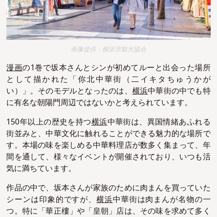
画像提供：横浜市観光協会
漫画
の1巻で坂本さんとシンが初めてルーと出会った場所
として描かれた「你北中華街（二イキタちゅうかが
い）」。そのモデルとなったのは、
横浜
中華街の中でも特
に有名な朝陽門周辺ではないかと考えられています。
150年以上の歴史を持つ
横浜
中華街は、異国情緒あふれる
街並みと、中華文化に触れることができる魅力的な場所で
す。本場の味を楽しめる中華料理店が数多く集まって、年
間を通して、様々なイベントが開催されており、いつも活
気に満ちています。
作品の中で、坂本さんが家族のために肉まんを買っていた
シーンは印象的ですが、
横浜
中華街は肉まんが名物の一
つ。特に「華正樓」や「皇朝」店は、その味を求めて多く