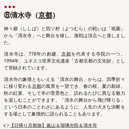
⑧清水寺（
京都
）
神々廻（ししば）と四ツ村（よつむら）の戦いは「祇園」
から「清水寺」へと舞台を移し、激戦は頂点へと達しまし
た。
清水寺は、778年の創建、
京都
を代表する寺院の一つ。
1994年、ユネスコ世界文化遺産「古都京都の文化財」とし
て登録されています。
清水寺の象徴ともいえる「清水の舞台」からは、四季折々
に移り変わる
京都
の風景を一望でき、春の桜、夏の新緑、
秋の紅葉、そして冬の雪景色と、訪れるたびに異なる魅力
を楽しむことができます。「清水の舞台から飛び降りる」
という日本のことわざにあるように、人生の大きな決断を
する場として象徴的に語られることもあります。
👉
【日帰り京都旅】嵐山＆瑠璃光院＆清水寺