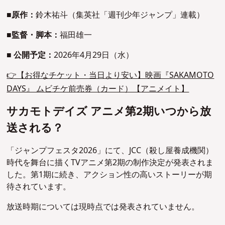
■
原作：
鈴木祐斗（集英社「週刊少年ジャンプ」連載）
■
監督・脚本：
福田雄一
■
公開予定：
2026年4月29日（水）
👉【お得なチケット・当日より安い】映画『SAKAMOTO
DAYS』 ムビチケ前売券（カード）【アニメイト】
サカモトデイズ アニメ第2期いつから放
送される？
「ジャンプフェスタ2026」にて、JCC（殺し屋養成機関）
時代を舞台に描くTVアニメ第2期の制作決定が発表されま
した。第1期に続き、アクション性の高いストーリーが期
待されています。
放送時期については現時点では発表されていません。