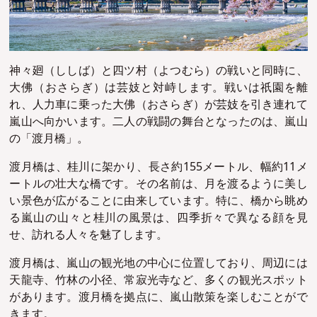
神々廻（ししば）と四ツ村（よつむら）の戦いと同時に、
大佛（おさらぎ）は芸妓と対峙します。戦いは祇園を離
れ、人力車に乗った大佛（おさらぎ）が芸妓を引き連れて
嵐山へ向かいます。二人の戦闘の舞台となったのは、嵐山
の「渡月橋」。
渡月橋は、桂川に架かり、長さ約155メートル、幅約11メ
ートルの壮大な橋です。その名前は、月を渡るように美し
い景色が広がることに由来しています。特に、橋から眺め
る嵐山の山々と桂川の風景は、四季折々で異なる顔を見
せ、訪れる人々を魅了します。
渡月橋は、嵐山の観光地の中心に位置しており、周辺には
天龍寺、竹林の小径、常寂光寺など、多くの観光スポット
があります。渡月橋を拠点に、嵐山散策を楽しむことがで
きます。