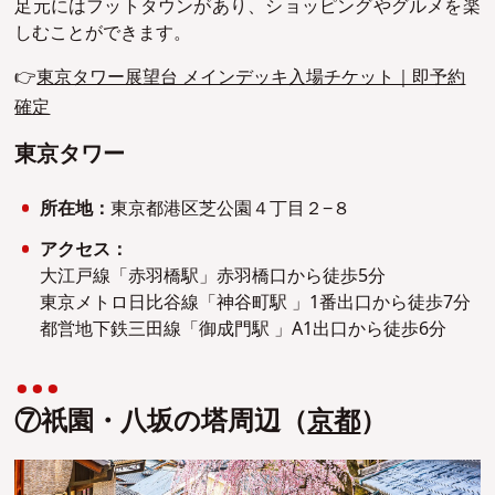
足元にはフットタウンがあり、ショッピングやグルメを楽
しむことができます。
👉
東京タワー展望台 メインデッキ入場チケット｜即予約
確定
東京タワー
所在地：
東京都港区芝公園４丁目２−８
アクセス：
大江戸線「赤羽橋駅」赤羽橋口から徒歩5分
東京メトロ日比谷線「神谷町駅 」1番出口から徒歩7分
都営地下鉄三田線「御成門駅 」A1出口から徒歩6分
⑦祇園・八坂の塔周辺（
京都
）