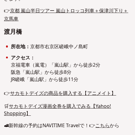
👉
京都 嵐山半日ツアー 嵐山トロッコ列車＋保津川下り＋
京馬車
渡月橋
所在地：
京都市右京区嵯峨中ノ島町
アクセス：
京福電車（嵐電）「嵐山駅」から徒歩2分
阪急「嵐山駅」から徒歩8分
JR嵯峨「嵐山駅」から徒歩11分
👉
サカモトデイズの商品を購入する【アニメイト】
🛒
サカモトデイズ漫画全巻を購入でみる【Yahoo!
Shopping】
🚅新幹線の予約はNAVITIME Travelで！👉
こちら
から