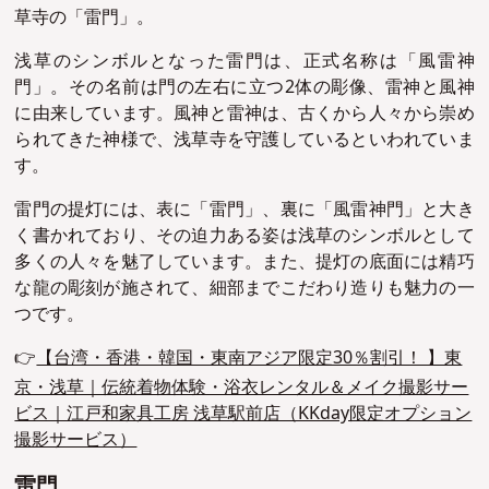
草寺の「雷門」。
浅草のシンボルとなった雷門は、正式名称は「風雷神
門」。その名前は門の左右に立つ2体の彫像、雷神と風神
に由来しています。風神と雷神は、古くから人々から崇め
られてきた神様で、浅草寺を守護しているといわれていま
す。
雷門の提灯には、表に「雷門」、裏に「風雷神門」と大き
く書かれており、その迫力ある姿は浅草のシンボルとして
多くの人々を魅了しています。また、提灯の底面には精巧
な龍の彫刻が施されて、細部までこだわり造りも魅力の一
つです。
👉
【台湾・香港・韓国・東南アジア限定30％割引！ 】東
京・浅草｜伝統着物体験・浴衣レンタル＆メイク撮影サー
ビス｜江戸和家具工房 浅草駅前店（KKday限定オプション
撮影サービス）
雷門