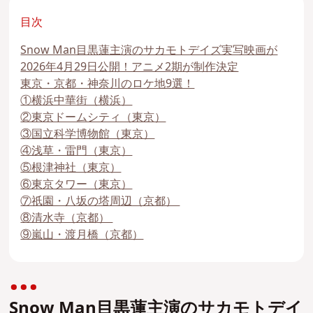
目次
Snow Man目黒蓮主演のサカモトデイズ実写映画が
2026年4月29日公開！アニメ2期が制作決定
東京・京都・神奈川のロケ地9選！
①横浜中華街（横浜）
②東京ドームシティ（東京）
③国立科学博物館（東京）
④浅草・雷門（東京）
⑤根津神社（東京）
⑥東京タワー（東京）
⑦祇園・八坂の塔周辺（京都）
⑧清水寺（京都）
⑨嵐山・渡月橋（京都）
Snow Man目黒蓮主演のサカモトデイ