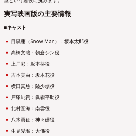
屋という難役に挑みます。
実写映画版の主要情報
■
キャスト
目黒蓮（Snow Man）：坂本太郎役
高橋文哉：朝倉シン役
上戸彩：坂本葵役
吉本実由：坂本花役
横田真悠：陸少糖役
戸塚純貴：眞霜平助役
北村匠海：南雲役
八木勇征：神々廻役
生見愛瑠：大佛役