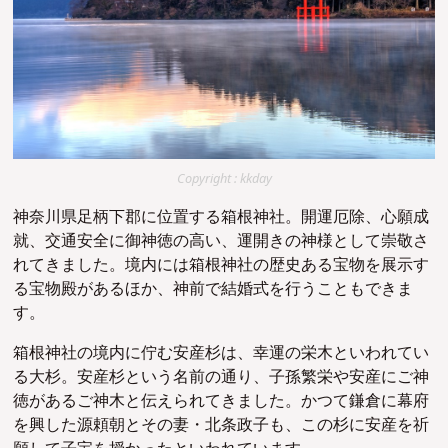
Copyright : kkday
神奈川県足柄下郡に位置する箱根神社。開運厄除、心願成
就、交通安全に御神徳の高い、運開きの神様として崇敬さ
れてきました。境内には箱根神社の歴史ある宝物を展示す
る宝物殿があるほか、神前で結婚式を行うこともできま
す。
箱根神社の境内に佇む安産杉は、幸運の栄木といわれてい
る大杉。安産杉という名前の通り、子孫繁栄や安産にご神
徳があるご神木と伝えられてきました。かつて鎌倉に幕府
を興した源頼朝とその妻・北条政子も、この杉に安産を祈