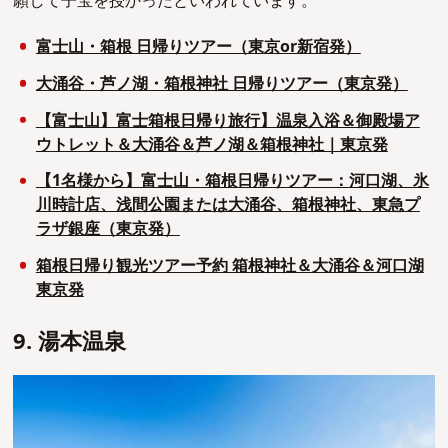
願して子宝を授かったといわれています。
富士山・箱根 日帰りツアー（東京or新宿発）
大涌谷・芦ノ湖・箱根神社 日帰りツアー（東京発）
【富士山】富士箱根日帰り旅行】温泉入浴＆御殿場ア
ウトレット＆大涌谷＆芦ノ湖＆箱根神社｜東京発
【1名様から】富士山・箱根日帰りツアー：河口湖、氷
川時計店、浅間公園または大涌谷、箱根神社、東急プ
ラザ銀座（東京発）
箱根日帰り観光ツアー予約 箱根神社＆大涌谷＆河口湖
東京発
9. 湯本温泉