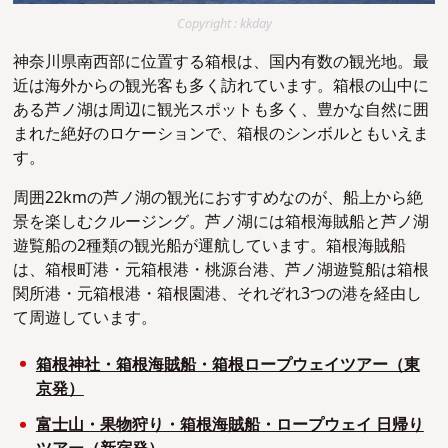
Copyright : kkday
神奈川県南西部に位置する箱根は、国内有数の観光地。最
近は海外からの観光客も多く訪れています。箱根の山中に
ある芦ノ湖は周辺に観光スポットも多く、豊かな自然に囲
まれた絶好のロケーションで、箱根のシンボルともいえま
す。
周囲22kmの芦ノ湖の観光におすすめなのが、船上から絶
景を楽しむクルージング。芦ノ湖には箱根海賊船と芦ノ湖
遊覧船の2種類の観光船が運航しています。箱根海賊船
は、箱根町港・元箱根港・桃源台港、芦ノ湖遊覧船は箱根
関所港・元箱根港・箱根園港、それぞれ3つの港を経由し
て周遊しています。
箱根神社・箱根海賊船・箱根ロープウェイツアー（東
京発）
富士山・果物狩り・箱根海賊船・ロープウェイ 日帰り