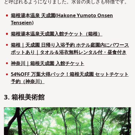
と呼ばれるようになりました。水音の美しさも特徴です。
箱根湯本温泉 天成園(Hakone Yumoto Onsen
Tenseien)
箱根湯本温泉天成園入館チケット（箱根）
箱根｜天成園 日帰り入浴予約 ホテル庭園内にパワース
ポットあり｜タオル＆浴衣無料レンタル付・昼食付き
神奈川｜箱根天成園 入館チケット
54%OFF 万葉大得パック！箱根天成園 セットチケット
予約（神奈川）
3. 箱根美術館