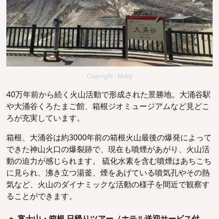
Copyright : kkday
40万年前から続く火山活動で形成された景勝地。大涌谷駅
や大涌谷くろたまご館、箱根ジオミュージアムなど見どこ
ろが充実しています。
箱根、大涌谷は約3000年前の箱根火山最後の爆発によって
できた神山火口の爆裂跡で、現在も噴煙があがり、火山活
動の迫力が感じられます。 硫化水素を含む噴煙はあちこち
に見られ、沸き立つ湯釜、煙をあげている噴気孔やその熱
気など、火山のダイナミックな活動の様子を間近で観察す
ることができます。