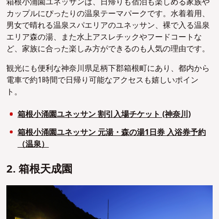
箱根小涌園ユネッサンは、日帰りも宿泊も楽しめる家族や
カップルにぴったりの温泉テーマパークです。水着着用、
男女で晴れる温泉スパエリアのユネッサン、裸で入る温泉
エリア森の湯、また水上アスレチックやフードコートな
ど、家族に合った楽しみ方ができるのも人気の理由です。
観光にも便利な神奈川県足柄下郡箱根町にあり、都内から
電車で約1時間で日帰り可能なアクセスも嬉しいポイン
ト。
箱根小涌園ユネッサン 割引入場チケット (神奈川)
箱根小涌園ユネッサン 元湯・森の湯1日券 入浴券予約
（温泉）
2. 箱根天成園