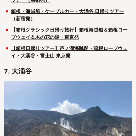
ツアー（新宿発）
箱根・海賊船・ケーブルカー・大涌谷 日帰りツアー
（新宿発）
【箱根クラシック日帰り旅行】箱根海賊船＆箱根ロー
プウェイ＆木の花の湯｜東京発
【箱根日帰りツアー】芦ノ湖海賊船・箱根ロープウェ
イ・大涌谷・富士山 東京発
7. 大涌谷