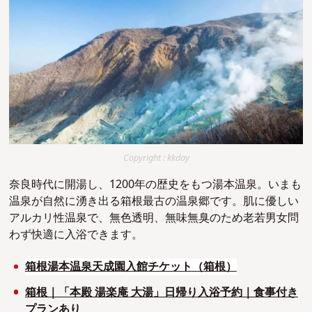
Copyright : kkday
奈良時代に開湯し、1200年の歴史をもつ湯本温泉。いまも
温泉が自然に湧き出る箱根最古の温泉郷です。肌に優しい
アルカリ性温泉で、無色透明、無味無臭のため老若男女問
わず快適に入浴できます。
箱根湯本温泉天成園入館チケット（箱根）
箱根｜「本殿 湯楽庵 大湯」日帰り入浴予約｜食事付き
プランあり