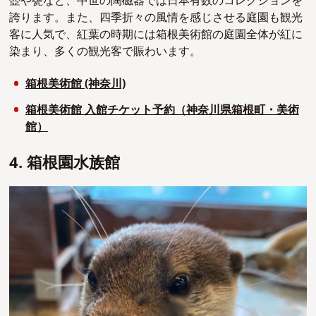
壺や甕など、中世の陶磁器では日本有数のコレクションを
誇ります。また、四季折々の風情を感じさせる庭園も観光
客に人気で、紅葉の時期には箱根美術館の庭園全体が紅に
染まり、多くの観光客で賑わいます。
箱根美術館 (神奈川)
箱根美術館 入館チケット予約（神奈川県箱根町・美術
館）
4. 箱根園水族館