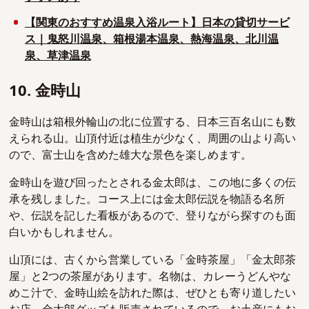
【関東のおすすめ温泉入浴ルート】日本の貸切サービ
ス｜鬼怒川温泉、箱根湯本温泉、熱海温泉、北川温
泉、草津温泉
10. 金時山
金時山は箱根外輪山の北に位置する、日本三百名山にも数
えられる山。山頂付近は植生が少なく、周囲の山より高い
ので、富士山を含めた雄大な景色を楽しめます。
金時山を遊び回ったとされる金太郎は、この地に多くの伝
承を残しました。コース上には金太郎伝説を物語る名所
や、伝説を記した看板があるので、登りながら探すのも面
白いかもしれません。
山頂には、古くから営業している「金時茶屋」「金太郎茶
屋」と2つの茶屋があります。名物は、カレーうどんやな
めこ汁で、金時山絵を訪れた際は、ぜひとも寄り道したい