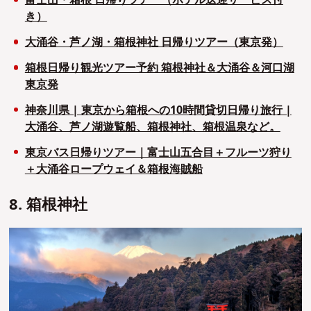
富士山・箱根 日帰りツアー（ホテル送迎サービス付
き）
大涌谷・芦ノ湖・箱根神社 日帰りツアー（東京発）
箱根日帰り観光ツアー予約 箱根神社＆大涌谷＆河口湖
東京発
神奈川県 | 東京から箱根への10時間貸切日帰り旅行 |
大涌谷、芦ノ湖遊覧船、箱根神社、箱根温泉など。
東京バス日帰りツアー｜富士山五合目＋フルーツ狩り
＋大涌谷ロープウェイ＆箱根海賊船
8. 箱根神社