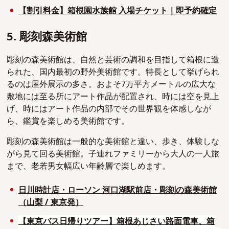
【割引料金】箱根園水族館 入場チケット｜即予約確定
5. 彫刻森美術館
彫刻の森美術館は、自然と芸術の調和を目指して箱根に造
られた、国内最初の野外美術館です。特長として挙げられ
るのは屋外展示の多さ。およそ7万平方メートルの広大な
敷地には至る所にアート作品が配置され、時には空を見上
げ、時にはアート作品の内部でその世界観を体感しなが
ら、鑑賞を楽しめる美術館です。
彫刻の森美術館は一般的な美術館と違い、歩き、体験しな
がら見て回る美術館。子連れファミリーから大人の一人旅
まで、老若男女幅広い年齢層で楽しめます。
日川時計店・ローソン 河口湖駅前店・彫刻の森美術館
（山梨 / 東京発）
【東京バス日帰りツアー】箱根あじさい路面電車、箱