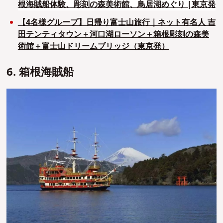
根海賊船体験、彫刻の森美術館、鳥居湖めぐり |東京発
【4名様グループ】日帰り富士山旅行｜ネット有名人 吉
田テンティタウン＋河口湖ローソン＋箱根彫刻の森美
術館＋富士山ドリームブリッジ（東京発）
6. 箱根海賊船