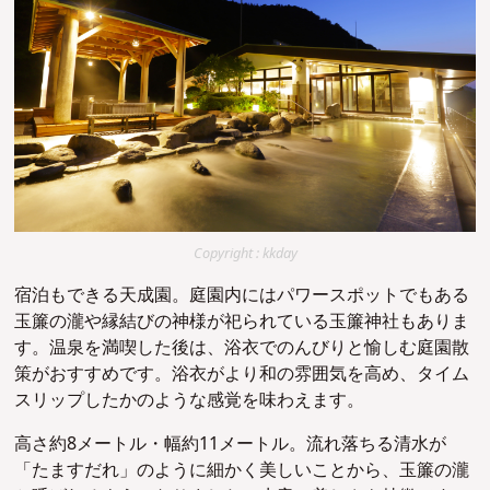
Copyright : kkday
宿泊もできる天成園。庭園内にはパワースポットでもある
玉簾の瀧や縁結びの神様が祀られている玉簾神社もありま
す。温泉を満喫した後は、浴衣でのんびりと愉しむ庭園散
策がおすすめです。浴衣がより和の雰囲気を高め、タイム
スリップしたかのような感覚を味わえます。
高さ約8メートル・幅約11メートル。流れ落ちる清水が
「たますだれ」のように細かく美しいことから、玉簾の瀧