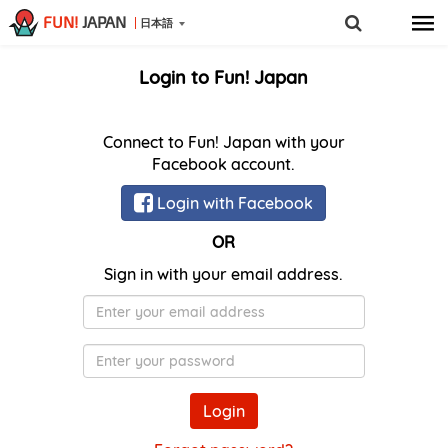
FUN!
JAPAN
日本語
Login to Fun! Japan
Connect to Fun! Japan with your
Facebook account.
Login with Facebook
OR
Sign in with your email address.
メ
ー
ル
Password
ア
ド
Login
レ
ス