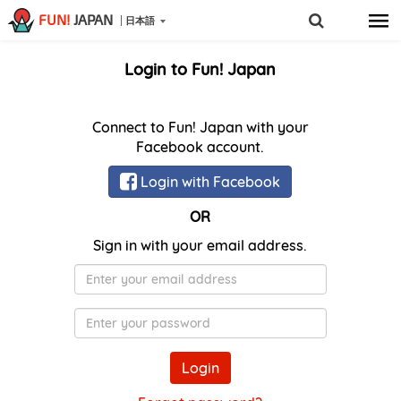
FUN!
JAPAN
日本語
Login to Fun! Japan
Connect to Fun! Japan with your
Facebook account.
Login with Facebook
OR
Sign in with your email address.
メ
ー
ル
Password
ア
ド
Login
レ
ス