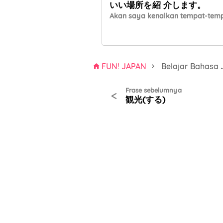
いい
場所
を
紹介
します。
Akan saya kenalkan tempat-tem
FUN! JAPAN
Belajar Bahasa
Frase sebelumnya
<
観光(する)