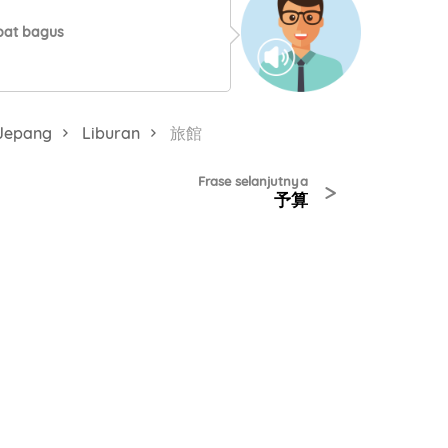
pat bagus
 Jepang
Liburan
旅館
Frase selanjutnya
>
予算