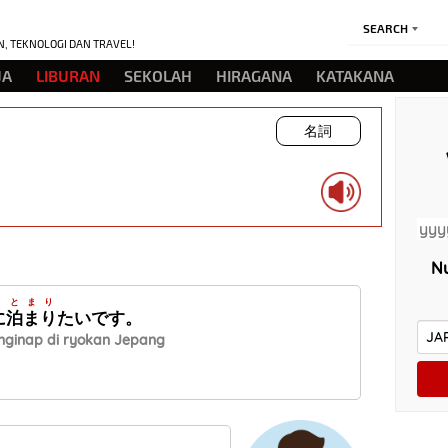
SEARCH
N, TEKNOLOGI DAN TRAVEL!
JA
LIBURAN
SEKOLAH
HIRAGANA
KATAKANA
名詞
Nu
とまり
に
泊まり
たいです。
nginap di ryokan Jepang