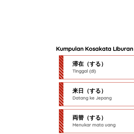
Kumpulan Kosakata Liburan
滞在（する）
Tinggal (di)
来日（する）
Datang ke Jepang
両替（する）
Menukar mata uang