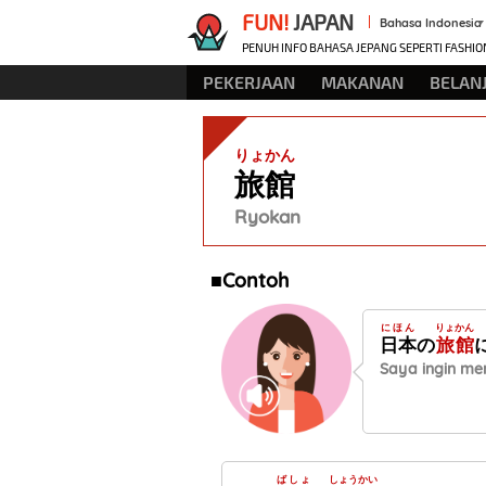
FUN!
JAPAN
Bahasa Indonesia
PENUH INFO BAHASA JEPANG SEPERTI FASHIO
PEKERJAAN
MAKANAN
BELAN
りょかん
旅館
Ryokan
■Contoh
にほん
りょかん
日本
の
旅館
Saya ingin me
ばしょ
しょうかい