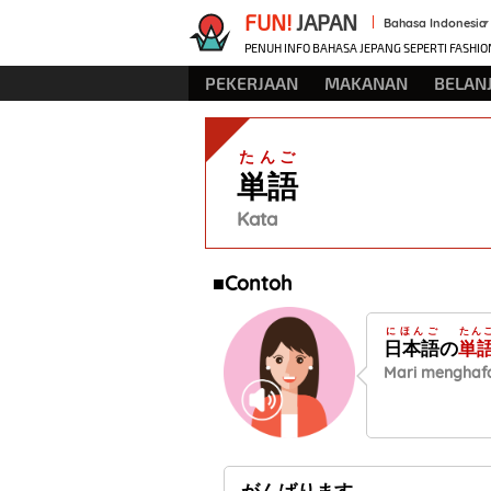
FUN!
JAPAN
Bahasa Indonesia
PENUH INFO BAHASA JEPANG SEPERTI FASHIO
PEKERJAAN
MAKANAN
BELAN
たんご
単語
Kata
■Contoh
にほんご
たん
日本語
の
単
Mari menghafa
がんばります。