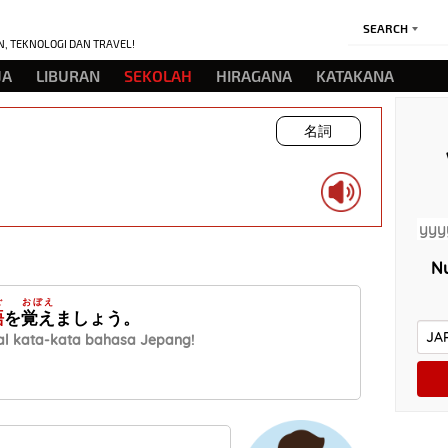
SEARCH
N, TEKNOLOGI DAN TRAVEL!
JA
LIBURAN
SEKOLAH
HIRAGANA
KATAKANA
名詞
Nu
ご
おぼえ
語
を
覚え
ましょう。
l kata-kata bahasa Jepang!