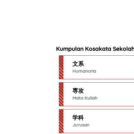
Kumpulan Kosakata Sekola
文系
Humanoria
専攻
Mata Kuliah
学科
Jurusan