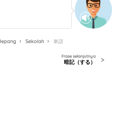
 Jepang
Sekolah
単語
Frase selanjutnya
>
暗記（する）