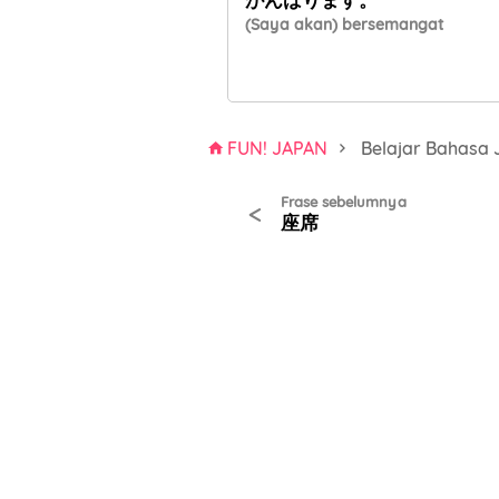
(Saya akan) bersemangat
FUN! JAPAN
Belajar Bahasa
Frase sebelumnya
<
座席