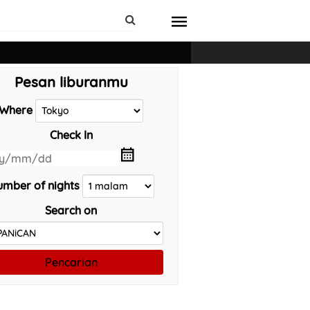
Pesan liburanmu
Where
Check In
mber of nights
Search on
Pencarian