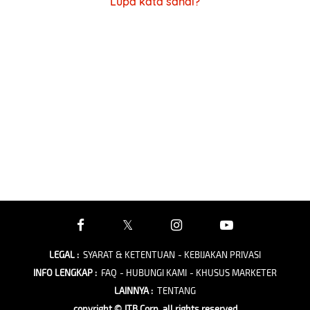
Lupa kata sandi?
LEGAL
:
SYARAT & KETENTUAN
- KEBIJAKAN PRIVASI
INFO LENGKAP
:
FAQ
- HUBUNGI KAMI
- KHUSUS MARKETER
LAINNYA
:
TENTANG
copyright © JTB Corp. all rights reserved