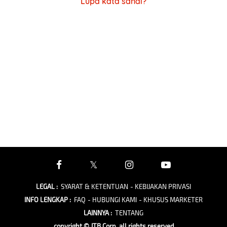
Lupa kata sandi?
LEGAL
:
SYARAT & KETENTUAN
- KEBIJAKAN PRIVASI
INFO LENGKAP
:
FAQ
- HUBUNGI KAMI
- KHUSUS MARKETER
LAINNYA
:
TENTANG
copyright © JTB Corp. all rights reserved